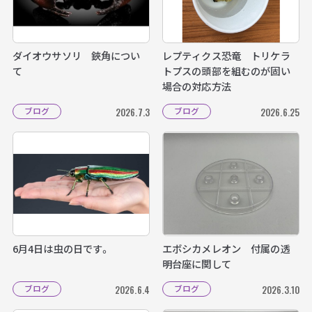
ダイオウサソリ 鋏角につい
レプティクス恐竜 トリケラ
て
トプスの頭部を組むのが固い
場合の対応方法
ブログ
ブログ
2026.7.3
2026.6.25
6月4日は虫の日です。
エボシカメレオン 付属の透
明台座に関して
ブログ
ブログ
2026.6.4
2026.3.10