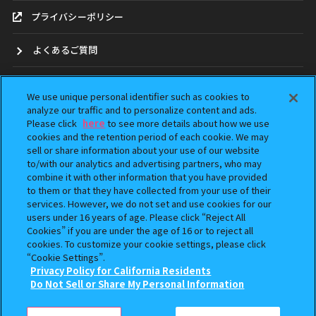
プライバシーポリシー
よくあるご質問
お問合せ
We use unique personal identifier such as cookies to
analyze our traffic and to personalize content and ads.
ガシャポンどこ？
Please click
here
to see more details about how we use
cookies and the retention period of each cookie. We may
アンケート
sell or share information about your use of our website
to/with our analytics and advertising partners, who may
combine it with other information that you have provided
ウェブアクセシビリティ方針
to them or that they have collected from your use of their
services. However, we do not set and use cookies for our
Do Not Sell or Share My Personal Information
users under 16 years of age. Please click “Reject All
Cookies” if you are under the age of 16 or to reject all
cookies. To customize your cookie settings, please click
×
“Cookie Settings”.
Privacy Policy for California Residents
Do Not Sell or Share My Personal Information
本サイトに掲載されている全ての画像、文章、データの無断転用、転載をお断りします。
「ガシャポン」は株式会社バンダイの登録商標です。
©BANDAI