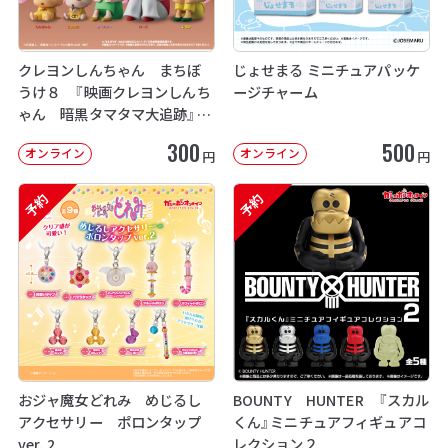
クレヨンしんちゃん まちぼ
じょせまる ミニチュアパッケ
うけ８ 『映画クレヨンしんち
ージチャーム
ゃん 暗黒タマタマ大追跡』【2
次：2026年12月発送】
300
500
オンライン
オンライン
円
円
予約
予約
おジャ魔女どれみ めじるし
BOUNTY HUNTER 『スカル
アクセサリー ポロンタップ
くん』ミニチュアフィギュアコ
ver. 2
レクション２