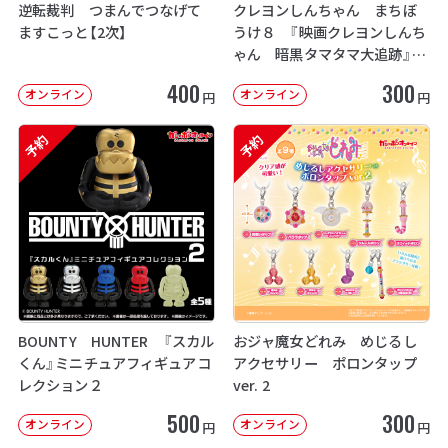
逆転裁判 つまんでつなげて
クレヨンしんちゃん まちぼ
ますこっと【2次】
うけ８ 『映画クレヨンしんち
ゃん 暗黒タマタマ大追跡』【2
次：2026年12月発送】
400
300
オンライン
オンライン
円
円
予約
予約
BOUNTY HUNTER 『スカル
おジャ魔女どれみ めじるし
くん』ミニチュアフィギュアコ
アクセサリー ポロンタップ
レクション２
ver. 2
500
300
オンライン
オンライン
円
円