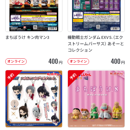
まちぼうけ キン肉マン3
機動戦士ガンダム EXVS.（エク
ストリームバーサス） あそーと
コレクション
400
400
オンライン
オンライン
円
円
予約
予約