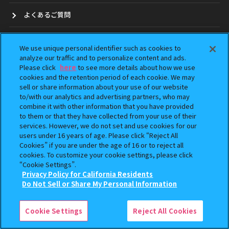
よくあるご質問
お問合せ
We use unique personal identifier such as cookies to
analyze our traffic and to personalize content and ads.
ガシャポンどこ？
Please click
here
to see more details about how we use
cookies and the retention period of each cookie. We may
アンケート
sell or share information about your use of our website
to/with our analytics and advertising partners, who may
combine it with other information that you have provided
ウェブアクセシビリティ方針
to them or that they have collected from your use of their
services. However, we do not set and use cookies for our
Do Not Sell or Share My Personal Information
users under 16 years of age. Please click “Reject All
Cookies” if you are under the age of 16 or to reject all
cookies. To customize your cookie settings, please click
“Cookie Settings”.
Privacy Policy for California Residents
Do Not Sell or Share My Personal Information
本サイトに掲載されている全ての画像、文章、データの無断転用、転載をお断りします。
「ガシャポン」は株式会社バンダイの登録商標です。
©BANDAI
Cookie Settings
Reject All Cookies
コピーライト一覧を表示する