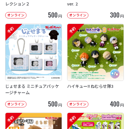
レクション２
ver. 2
500
300
オンライン
オンライン
円
円
予約
予約
じょせまる ミニチュアパッケ
ハイキュー!! ねむらせ隊3
ージチャーム
500
400
オンライン
オンライン
円
円
予約
予約