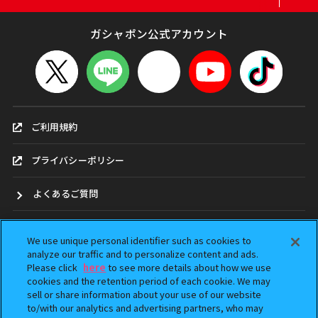
ガシャポン公式アカウント
ご利用規約
プライバシーポリシー
よくあるご質問
お問合せ
We use unique personal identifier such as cookies to
analyze our traffic and to personalize content and ads.
ガシャポンどこ？
Please click
here
to see more details about how we use
cookies and the retention period of each cookie. We may
アンケート
sell or share information about your use of our website
to/with our analytics and advertising partners, who may