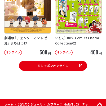
劇場版『チェンソーマン レゼ
いちご100％ Comics Charm
篇』 まちぼうけ
Collection02
500
400
オンライン
オンライン
円
円
ガシャポンオンライン
ホーム
発売スケジュール
カプキャラ MARVEL03 デッドプール
>
>