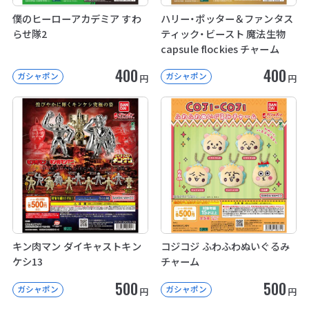
僕のヒーローアカデミア すわ
ハリー・ポッター＆ファンタス
らせ隊2
ティック・ビースト 魔法生物
capsule flockies チャーム
400
400
ガシャポン
ガシャポン
円
円
キン肉マン ダイキャストキン
コジコジ ふわふわぬいぐるみ
ケシ13
チャーム
500
500
ガシャポン
ガシャポン
円
円