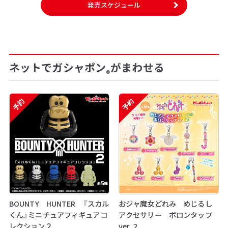
発売スケジュール
ネットでガシャポン
がまわせる
®
予約
予約
BOUNTY HUNTER 『スカル
おジャ魔女どれみ めじるし
くん』ミニチュアフィギュアコ
アクセサリー ポロンタップ
レクション２
ver. 2