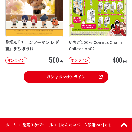
劇場版『チェンソーマン レゼ
いちご100％ Comics Charm
篇』 まちぼうけ
Collection02
500
400
オンライン
オンライン
円
円
ガシャポンオンライン
ホーム
発売スケジュール
【めんたいパーク限定Ver.】かねふくミニ
>
>