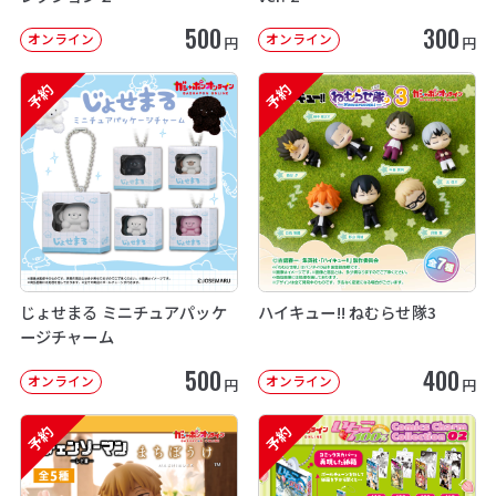
500
300
オンライン
オンライン
円
円
予約
予約
じょせまる ミニチュアパッケ
ハイキュー!! ねむらせ隊3
ージチャーム
500
400
オンライン
オンライン
円
円
予約
予約