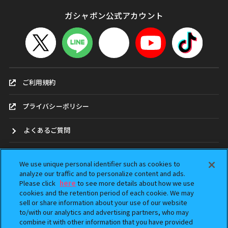
ガシャポン公式アカウント
ご利用規約
プライバシーポリシー
よくあるご質問
お問合せ
We use unique personal identifier such as cookies to
analyze our traffic and to personalize content and ads.
ガシャポンどこ？
Please click
here
to see more details about how we use
cookies and the retention period of each cookie. We may
アンケート
sell or share information about your use of our website
to/with our analytics and advertising partners, who may
combine it with other information that you have provided
ウェブアクセシビリティ方針