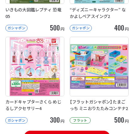
いきもの大図鑑レプティ 恐竜
“ディズニーキャラクター” な
05
かよしペアスイング2
500
400
ガシャポン
ガシャポン
円
円
カードキャプターさくら めじ
【フラットガシャポン】たまご
るしアクセサリー4
っち ミニおりたたみコンテナ2
300
500
ガシャポン
フラット
円
円