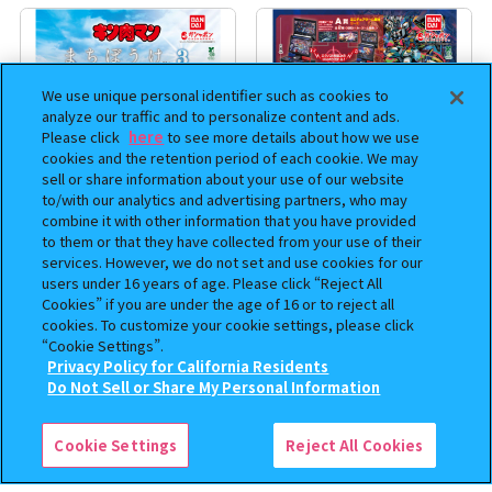
We use unique personal identifier such as cookies to
analyze our traffic and to personalize content and ads.
Please click
here
to see more details about how we use
cookies and the retention period of each cookie. We may
sell or share information about your use of our website
to/with our analytics and advertising partners, who may
combine it with other information that you have provided
to them or that they have collected from your use of their
まちぼうけ キン肉マン3
機動戦士ガンダム EXVS.（エク
services. However, we do not set and use cookies for our
ストリームバーサス） あそーと
users under 16 years of age. Please click “Reject All
コレクション
Cookies” if you are under the age of 16 or to reject all
cookies. To customize your cookie settings, please click
400
400
オンライン
オンライン
円
円
“Cookie Settings”.
Privacy Policy for California Residents
この商品が売っているお店
予約
Do Not Sell or Share My Personal Information
Cookie Settings
Reject All Cookies