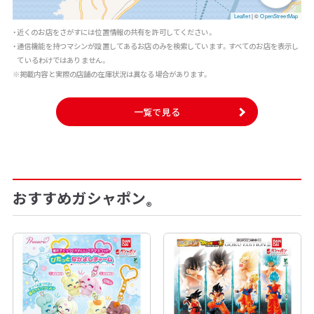
Leaflet
|
©
OpenStreetMap
・近くのお店をさがすには位置情報の共有を許可してください。
・通信機能を持つマシンが設置してあるお店のみを検索しています。すべてのお店を表示し
ているわけではありません。
※掲載内容と実際の店舗の在庫状況は異なる場合があります。
一覧で見る
おすすめガシャポン
®