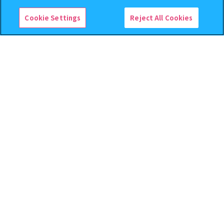
予約
Cookie Settings
Reject All Cookies
機動戦士ガンダム CAPSULE
逆転裁判 つまんでつなげて
INDEX 03
ますこっと【2次】
400
400
オンライン
オンライン
円
円
予約
予約