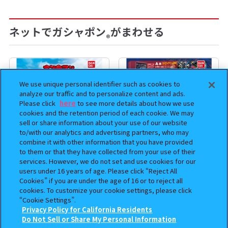
ネットでガシャポン
がまわせる
®
We use unique personal identifier such as cookies to
analyze our traffic and to personalize content and ads.
Please click
here
to see more details about how we use
cookies and the retention period of each cookie. We may
sell or share information about your use of our website
to/with our analytics and advertising partners, who may
combine it with other information that you have provided
to them or that they have collected from your use of their
services. However, we do not set and use cookies for our
まちぼうけ キン肉マン3
機動戦士ガンダム EXVS.（エク
users under 16 years of age. Please click “Reject All
ストリームバーサス） あそーと
Cookies” if you are under the age of 16 or to reject all
コレクション
cookies. To customize your cookie settings, please click
“Cookie Settings”.
400
400
Privacy Policy for California Residents
オンライン
オンライン
円
円
この商品が売っているお店
Do Not Sell or Share My Personal Information