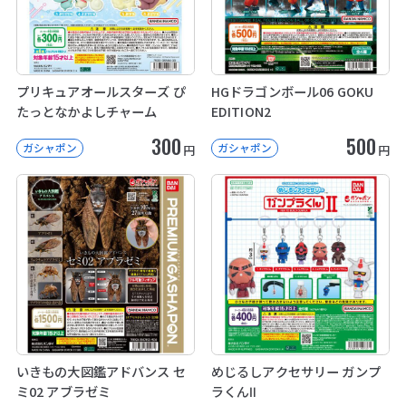
プリキュアオールスターズ ぴ
HGドラゴンボール06 GOKU
たっとなかよしチャーム
EDITION2
300
500
ガシャポン
ガシャポン
円
円
いきもの大図鑑アドバンス セ
めじるしアクセサリー ガンプ
ミ02 アブラゼミ
ラくんⅡ