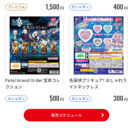
1,500
400
プレミアム
ガシャポン
円
円
Fate/Grand Order 宝具コレ
名探偵プリキュア！ おしゃれラ
クション
イトネックレス
500
300
ガシャポン
ガシャポン
円
円
発売スケジュール