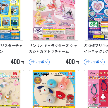
5 ブリスターチャ
サンリオキャラクターズ シャ
名探偵プリキュ
ン
カシャカテトラチャーム
イトネックレ
400
400
ガシャポン
ガシャポン
円
円