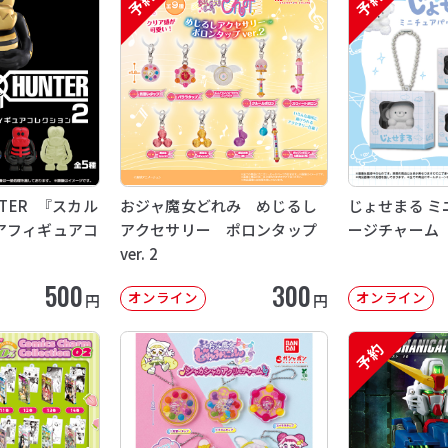
予約
予約
NTER 『スカル
おジャ魔女どれみ めじるし
じょせまる ミ
アフィギュアコ
アクセサリー ポロンタップ
ージチャーム
ver. 2
500
300
オンライン
オンライン
円
円
予約