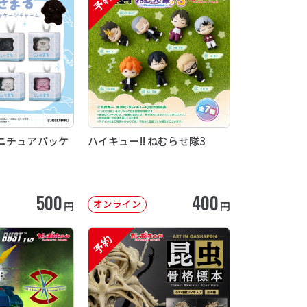
予約
ニチュアパッケ
ハイキュー!! ねむらせ隊3
500
400
オンライン
円
円
予約