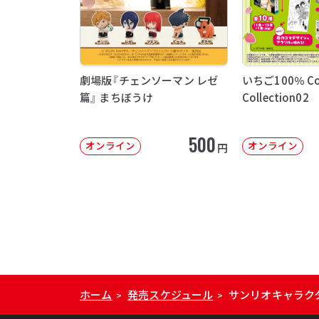
劇場版『チェンソーマン レゼ
いちご100％ Co
篇』 まちぼうけ
Collection02
500
オンライン
オンライン
円
ホーム
発売スケジュール
サンリオキャラク
>
>