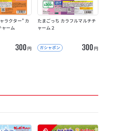
ャラクター” カ
たまごっち カラフルマルチチ
チャーム
ャーム２
300
300
ガシャポン
円
円