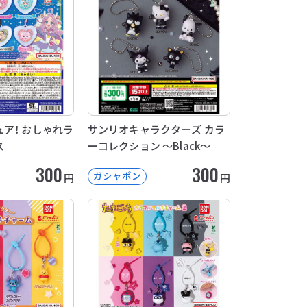
ア！ おしゃれラ
サンリオキャラクターズ カラ
ス
ーコレクション ～Black～
300
300
ガシャポン
円
円