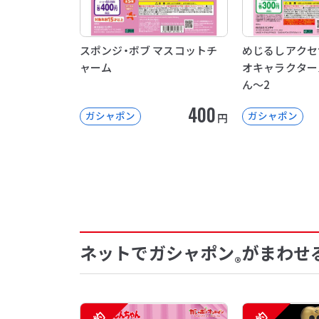
スポンジ・ボブ マスコットチ
めじるしアクセ
ャーム
オキャラクター
ん～2
400
ガシャポン
ガシャポン
円
ネットでガシャポン
がまわせ
®