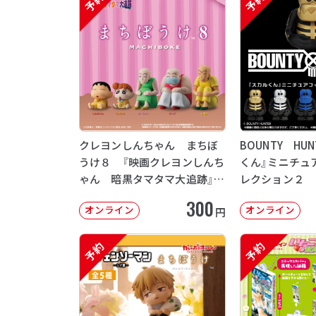
予約
予約
クレヨンしんちゃん まちぼ
BOUNTY HU
うけ８ 『映画クレヨンしんち
くん』ミニチュ
ゃん 暗黒タマタマ大追跡』
レクション２
【2次：2026年12月発送】
300
オンライン
オンライン
円
予約
予約