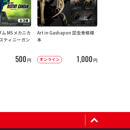
ム MSメカニカ
Art in Gashapon 昆虫骨格標
デスティニーガン
本
500
1,000
オンライン
円
円