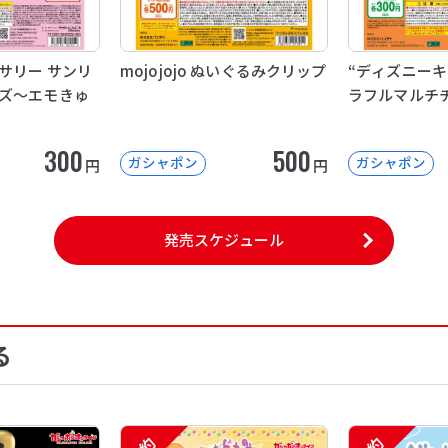
サリー サンリ
mojojojo ぬいぐるみクリップ
“ディズニーキ
ズ～エモきゅ
ラフルマルチ
300
500
ガシャポン
ガシャポン
円
円
発売スケジュール
る