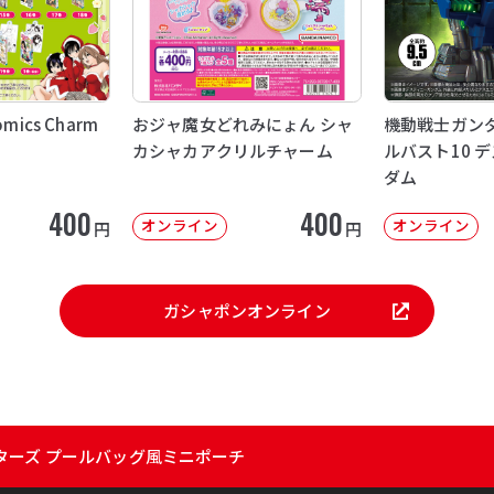
mics Charm
おジャ魔女どれみにょん シャ
機動戦士ガンダ
カシャカアクリルチャーム
ルバスト10 
ダム
400
400
オンライン
オンライン
円
円
ガシャポンオンライン
ターズ プールバッグ風ミニポーチ