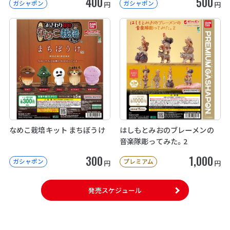
400
500
ガシャポン
ガシャポン
円
円
なめこ栽培キット まちぼうけ
はしもとみおのブレーメンの
音楽隊彫ってみた。2
300
1,000
ガシャポン
プレミアム
円
円
発売スケジュール