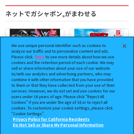
ネットでガシャポン
がまわせる
®
We use unique personal identifier such as cookies to
analyze our traffic and to personalize content and ads.
Please click
here
to see more details about how we use
cookies and the retention period of each cookie. We may
sell or share information about your use of our website
to/with our analytics and advertising partners, who may
combine it with other information that you have provided
to them or that they have collected from your use of their
services. However, we do not set and use cookies for our
機動戦士ガンダム CAPSULE
まちぼうけ キン肉マン3
users under 16 years of age. Please click “Reject All
INDEX 03
Cookies” if you are under the age of 16 or to reject all
cookies. To customize your cookie settings, please click
400
400
オンライン
オンライン
円
円
“Cookie Settings”.
Privacy Policy for California Residents
この商品が売っているお店
Do Not Sell or Share My Personal Information