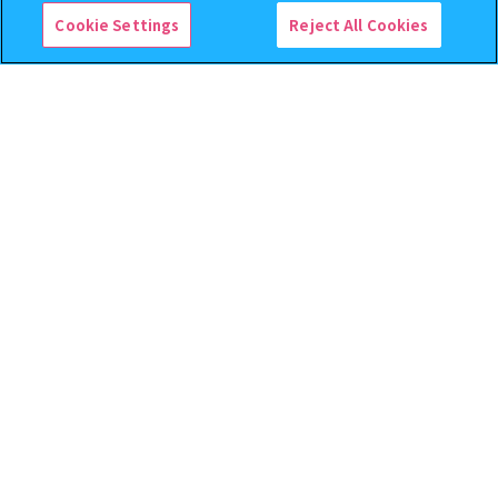
Cookie Settings
Reject All Cookies
【フラットガシャポン】ドズル
機動戦士ガンダム EXVS.（エク
社 ミニおりたたみコンテナ
ストリームバーサス） あそーと
コレクション
500
400
オンライン
オンライン
円
円
予約
予約