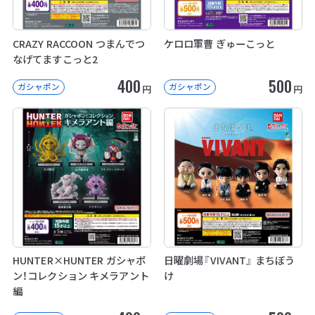
CRAZY RACCOON つまんでつ
ケロロ軍曹 ぎゅーこっと
なげてますこっと2
400
500
ガシャポン
ガシャポン
円
円
HUNTER×HUNTER ガシャポ
日曜劇場『VIVANT』 まちぼう
ン！コレクション キメラアント
け
編