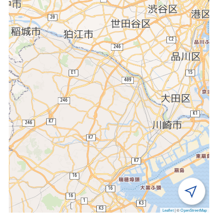
Leaflet
|
©
OpenStreetMap