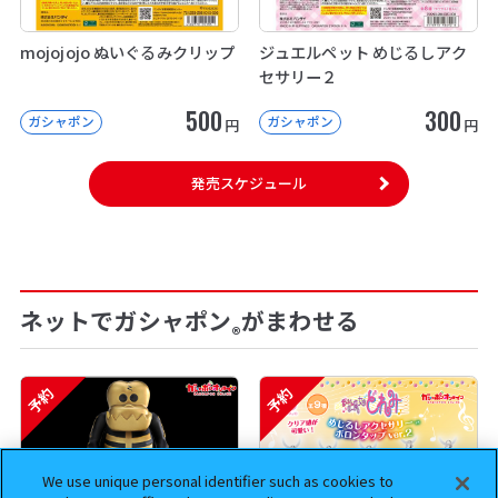
mojojojo ぬいぐるみクリップ
ジュエルペット めじるしアク
セサリー２
500
300
ガシャポン
ガシャポン
円
円
発売スケジュール
ネットでガシャポン
がまわせる
®
予約
予約
We use unique personal identifier such as cookies to