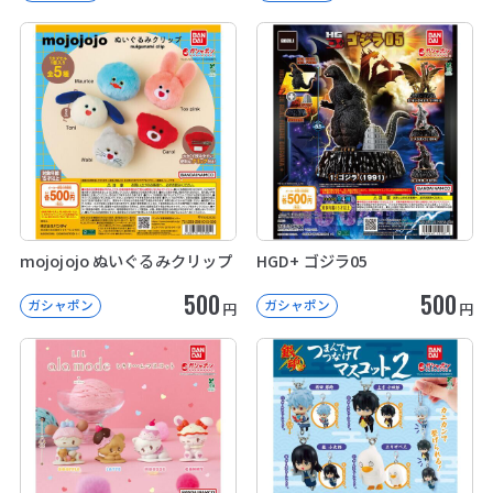
mojojojo ぬいぐるみクリップ
HGD+ ゴジラ05
500
500
ガシャポン
ガシャポン
円
円