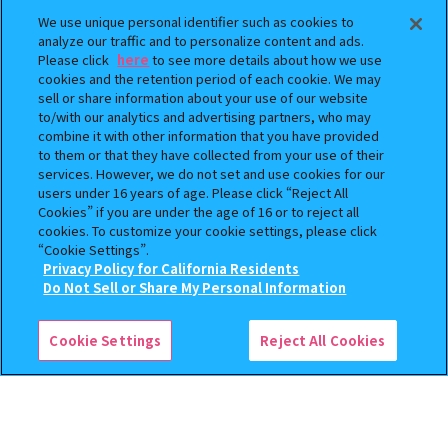
We use unique personal identifier such as cookies to
analyze our traffic and to personalize content and ads.
Please click
here
to see more details about how we use
cookies and the retention period of each cookie. We may
sell or share information about your use of our website
to/with our analytics and advertising partners, who may
まちぼうけ キン肉マン3
逆転裁判 つまんでつなげて
combine it with other information that you have provided
to them or that they have collected from your use of their
ますこっと【2次】
services. However, we do not set and use cookies for our
400
400
users under 16 years of age. Please click “Reject All
オンライン
オンライン
円
円
Cookies” if you are under the age of 16 or to reject all
cookies. To customize your cookie settings, please click
予約
予約
“Cookie Settings”.
Privacy Policy for California Residents
この商品が売っているお店
Do Not Sell or Share My Personal Information
Cookie Settings
Reject All Cookies
クレヨンしんちゃん まちぼ
おジャ魔女どれみ めじるし