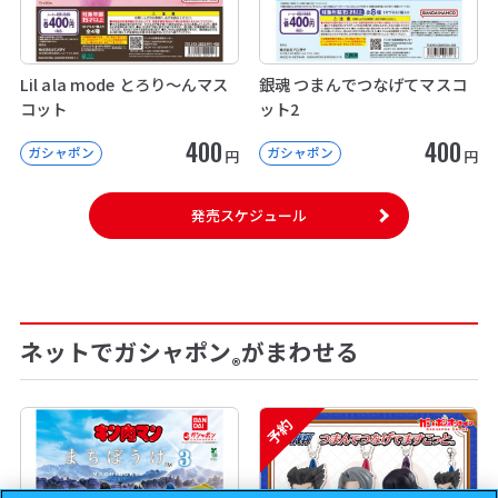
Lil ala mode とろり～んマス
銀魂 つまんでつなげてマスコ
コット
ット2
400
400
ガシャポン
ガシャポン
円
円
発売スケジュール
ネットでガシャポン
がまわせる
®
予約