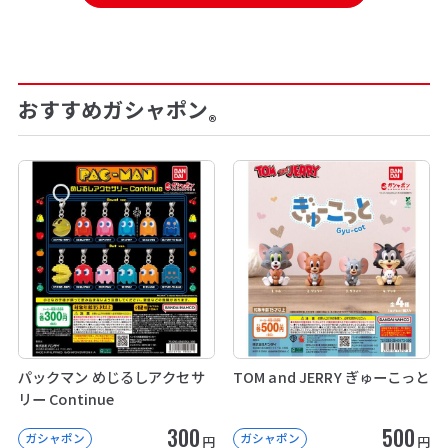
おすすめガシャポン
®
パックマン めじるしアクセサ
TOM and JERRY ぎゅーこっと
リー Continue
300
500
ガシャポン
ガシャポン
円
円