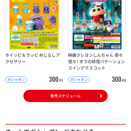
ホイッピ＆ラッピ めじるしア
映画クレヨンしんちゃん 奇々
クセサリー
怪々！ オラの妖怪バケ～ション
スイングマスコット
300
300
ガシャポン
ガシャポン
円
円
発売スケジュール