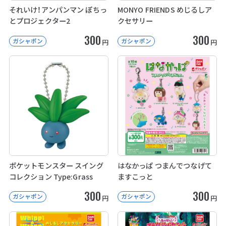
それいけ！アンパンマン ぽちっ
MONYO FRIENDS めじるしア
とプロジェクター2
クセサリー
300
300
ガシャポン
ガシャポン
円
円
ポケットモンスター スイング
はなかっぱ つまんでつなげて
コレクション Type:Grass
ますこっと
300
300
ガシャポン
ガシャポン
円
円