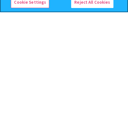
Cookie Settings
Reject All Cookies
逆転裁判 つまんでつなげて
クレヨンしんちゃん まちぼ
ますこっと【2次】
うけ８ 『映画クレヨンしんち
ゃん 暗黒タマタマ大追跡』【2
次：2026年12月発送】
400
300
オンライン
オンライン
円
円
予約
予約