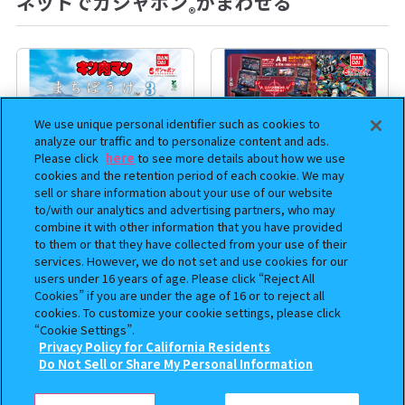
ネットでガシャポン
がまわせる
®
We use unique personal identifier such as cookies to
analyze our traffic and to personalize content and ads.
Please click
here
to see more details about how we use
cookies and the retention period of each cookie. We may
sell or share information about your use of our website
to/with our analytics and advertising partners, who may
combine it with other information that you have provided
まちぼうけ キン肉マン3
機動戦士ガンダム EXVS.（エク
to them or that they have collected from your use of their
services. However, we do not set and use cookies for our
ストリームバーサス） あそーと
users under 16 years of age. Please click “Reject All
コレクション
Cookies” if you are under the age of 16 or to reject all
cookies. To customize your cookie settings, please click
400
400
オンライン
オンライン
円
円
“Cookie Settings”.
Privacy Policy for California Residents
この商品が売っているお店
予約
予約
Do Not Sell or Share My Personal Information