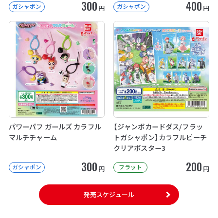
300
400
ガシャポン
ガシャポン
円
円
パワーパフ ガールズ カラフル
【ジャンボカードダス/フラッ
マルチチャーム
トガシャポン】カラフルピーチ
クリアポスター3
300
200
ガシャポン
フラット
円
円
発売スケジュール