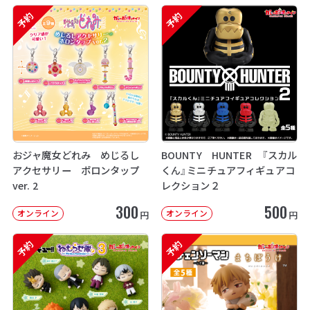
予約
予約
おジャ魔女どれみ めじるし
BOUNTY HUNTER 『スカル
アクセサリー ポロンタップ
くん』ミニチュアフィギュアコ
ver. 2
レクション２
300
500
オンライン
オンライン
円
円
予約
予約