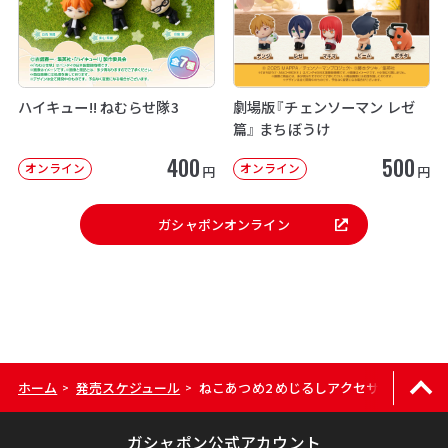
ハイキュー!! ねむらせ隊3
劇場版『チェンソーマン レゼ
篇』 まちぼうけ
400
500
オンライン
オンライン
円
円
ガシャポンオンライン
ホーム
発売スケジュール
ねこあつめ2 めじるしアクセサリー2
>
>
ガシャポン公式アカウント