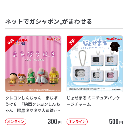
ネットでガシャポン
がまわせる
®
予約
予約
クレヨンしんちゃん まちぼ
じょせまる ミニチュアパッケ
うけ８ 『映画クレヨンしんち
ージチャーム
ゃん 暗黒タマタマ大追跡』【2
次：2026年12月発送】
300
500
オンライン
オンライン
円
円