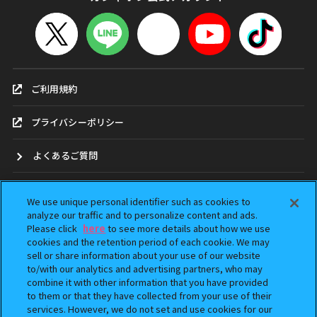
ご利用規約
プライバシーポリシー
よくあるご質問
お問合せ
We use unique personal identifier such as cookies to
analyze our traffic and to personalize content and ads.
ガシャポンどこ？
Please click
here
to see more details about how we use
cookies and the retention period of each cookie. We may
sell or share information about your use of our website
アンケート
to/with our analytics and advertising partners, who may
combine it with other information that you have provided
ウェブアクセシビリティ方針
to them or that they have collected from your use of their
services. However, we do not set and use cookies for our