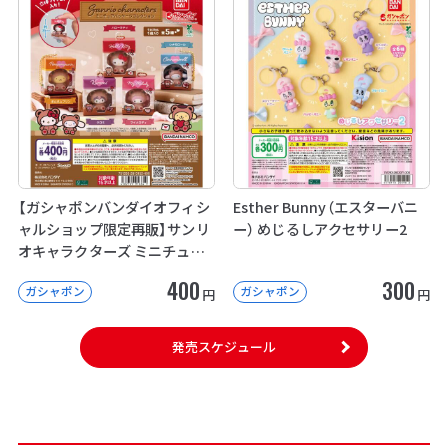
【ガシャポンバンダイオフィシ
Esther Bunny（エスターバニ
ャルショップ限定再販】サンリ
ー） めじるしアクセサリー2
オキャラクターズ ミニチュア
パッケージコレクション
400
300
ガシャポン
ガシャポン
円
円
発売スケジュール