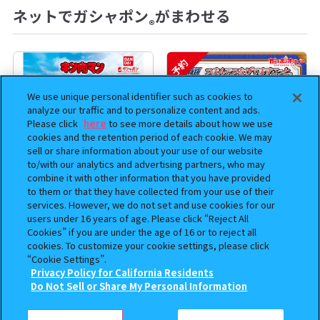
ネットでガシャポン
がまわせる
®
予約
We use unique personal identifier such as cookies to
analyze our traffic and to personalize content and ads.
Please click
here
to see more details about how we use
cookies and the retention period of each cookie. We may
sell or share information about your use of our website
to/with our analytics and advertising partners, who may
combine it with other information that you have provided
to them or that they have collected from your use of their
services. However, we do not set and use cookies for our
まちぼうけ キン肉マン3
逆転裁判 つまんでつなげて
users under 16 years of age. Please click “Reject All
ますこっと【2次】
Cookies” if you are under the age of 16 or to reject all
400
400
cookies. To customize your cookie settings, please click
オンライン
オンライン
円
円
“Cookie Settings”.
Privacy Policy for California Residents
予約
予約
この商品が売っているお店
Do Not Sell or Share My Personal Information