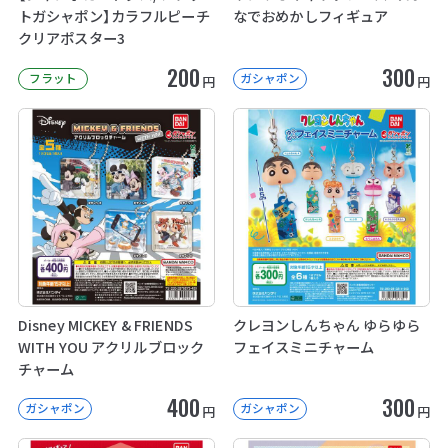
トガシャポン】カラフルピーチ
なでおめかしフィギュア
クリアポスター3
200
300
フラット
ガシャポン
円
円
Disney MICKEY & FRIENDS
クレヨンしんちゃん ゆらゆら
WITH YOU アクリルブロック
フェイスミニチャーム
チャーム
400
300
ガシャポン
ガシャポン
円
円