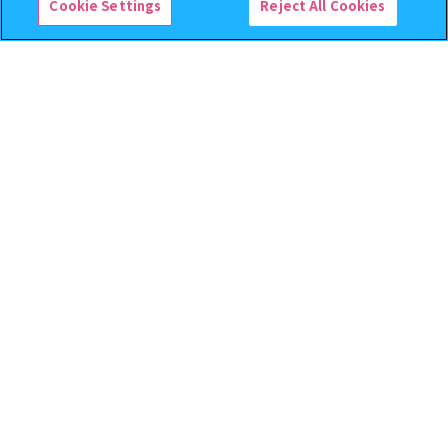
Cookie Settings
Reject All Cookies
クレヨンしんちゃん まちぼ
おジャ魔女どれみ めじるし
うけ８ 『映画クレヨンしんち
アクセサリー ポロンタップ
ゃん 暗黒タマタマ大追跡』【2
ver. 2
次：2026年12月発送】
300
300
オンライン
オンライン
円
円
予約
予約