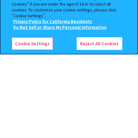
まちぼうけ キン肉マン3
機動戦士ガンダム EXVS.（エク
Cookies” if you are under the age of 16 or to reject all
ストリームバーサス） あそーと
cookies. To customize your cookie settings, please click
コレクション
“Cookie Settings”.
Privacy Policy for California Residents
400
400
この商品が売っているお店
オンライン
オンライン
Do Not Sell or Share My Personal Information
円
円
予約
予約
Cookie Settings
Reject All Cookies
逆転裁判 つまんでつなげて
クレヨンしんちゃん まちぼ
ますこっと【2次】
うけ８ 『映画クレヨンしんち
ゃん 暗黒タマタマ大追跡』【2
次：2026年12月発送】
400
300
オンライン
オンライン
円
円