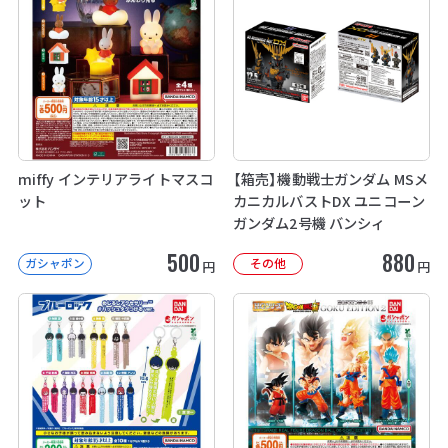
miffy インテリアライトマスコ
【箱売】機動戦士ガンダム MSメ
ット
カニカルバストDX ユニコーン
ガンダム2号機 バンシィ
500
880
ガシャポン
その他
円
円