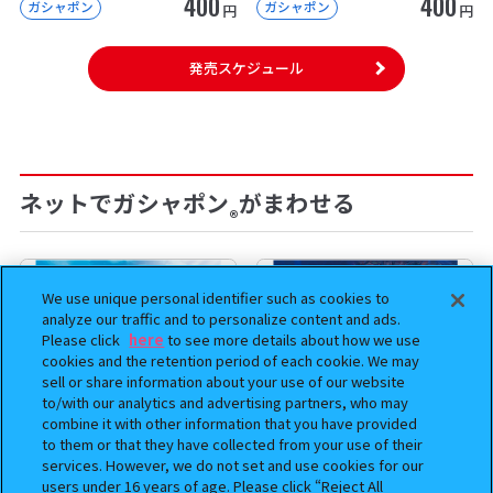
400
400
ガシャポン
ガシャポン
円
円
発売スケジュール
ネットでガシャポン
がまわせる
®
We use unique personal identifier such as cookies to
analyze our traffic and to personalize content and ads.
Please click
here
to see more details about how we use
cookies and the retention period of each cookie. We may
sell or share information about your use of our website
to/with our analytics and advertising partners, who may
combine it with other information that you have provided
to them or that they have collected from your use of their
services. However, we do not set and use cookies for our
users under 16 years of age. Please click “Reject All