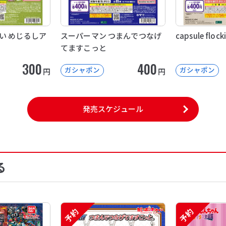
い めじるしア
スーパーマン つまんでつなげ
capsule floc
てますこっと
300
400
ガシャポン
ガシャポン
円
円
発売スケジュール
る
予約
予約