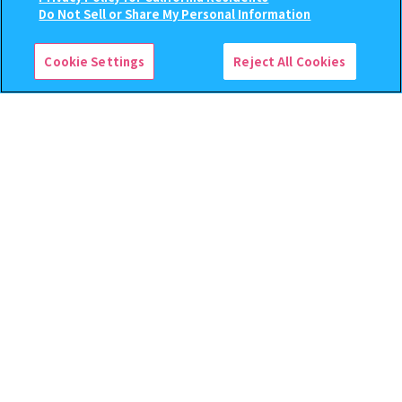
この商品が売っているお店
Do Not Sell or Share My Personal Information
500
300
オンライン
オンライン
円
円
Cookie Settings
Reject All Cookies
予約
予約
じょせまる ミニチュアパッケ
ハイキュー!! ねむらせ隊3
ージチャーム
500
400
オンライン
オンライン
円
円
予約
予約