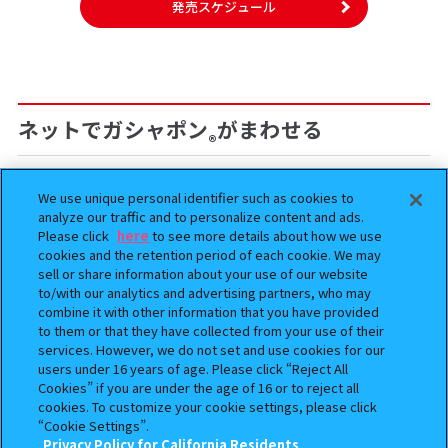
発売スケジュール
ネットでガシャポン
がまわせる
®
予約
予約
We use unique personal identifier such as cookies to
analyze our traffic and to personalize content and ads.
Please click
here
to see more details about how we use
cookies and the retention period of each cookie. We may
sell or share information about your use of our website
to/with our analytics and advertising partners, who may
combine it with other information that you have provided
to them or that they have collected from your use of their
services. However, we do not set and use cookies for our
users under 16 years of age. Please click “Reject All
Cookies” if you are under the age of 16 or to reject all
BOUNTY HUNTER 『スカル
おジャ魔女どれみ めじるし
cookies. To customize your cookie settings, please click
くん』ミニチュアフィギュアコ
アクセサリー ポロンタップ
“Cookie Settings”.
レクション２
ver. 2
Privacy Policy for California Residents