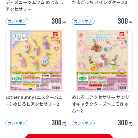
ディズニーツムツム めじるし
たまごっち スイングケース3
アクセサリー
300
300
ガシャポン
ガシャポン
円
円
Esther Bunny（エスターバニ
めじるしアクセサリー サンリ
ー） めじるしアクセサリー2
オキャラクターズ～エモきゅ
ん～2
300
300
ガシャポン
ガシャポン
円
円