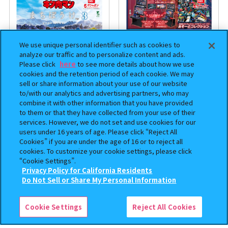
We use unique personal identifier such as cookies to
analyze our traffic and to personalize content and ads.
Please click
here
to see more details about how we use
cookies and the retention period of each cookie. We may
sell or share information about your use of our website
to/with our analytics and advertising partners, who may
combine it with other information that you have provided
まちぼうけ キン肉マン3
機動戦士ガンダム EXVS.（エク
to them or that they have collected from your use of their
ストリームバーサス） あそーと
services. However, we do not set and use cookies for our
コレクション
users under 16 years of age. Please click “Reject All
Cookies” if you are under the age of 16 or to reject all
400
400
オンライン
オンライン
円
円
cookies. To customize your cookie settings, please click
“Cookie Settings”.
予約
予約
Privacy Policy for California Residents
この商品が売っているお店
Do Not Sell or Share My Personal Information
Cookie Settings
Reject All Cookies