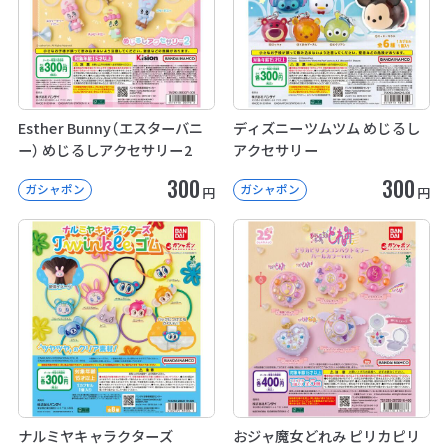
Esther Bunny（エスターバニ
ディズニーツムツム めじるし
ー） めじるしアクセサリー2
アクセサリー
300
300
ガシャポン
ガシャポン
円
円
ナルミヤキャラクターズ
おジャ魔女どれみ ピリカピリ