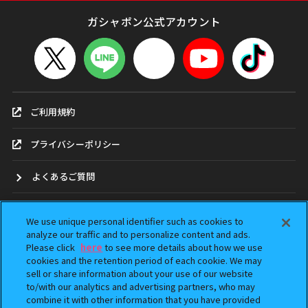
ガシャポン公式アカウント
ご利用規約
プライバシーポリシー
よくあるご質問
お問合せ
We use unique personal identifier such as cookies to
analyze our traffic and to personalize content and ads.
ガシャポンどこ？
Please click
here
to see more details about how we use
cookies and the retention period of each cookie. We may
sell or share information about your use of our website
アンケート
to/with our analytics and advertising partners, who may
combine it with other information that you have provided
ウェブアクセシビリティ方針