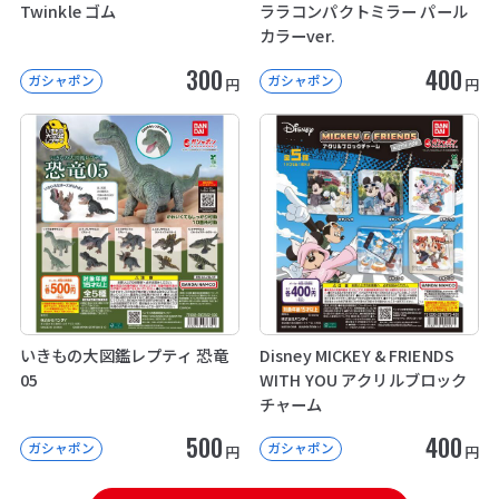
Twinkle ゴム
ララコンパクトミラー パール
カラーver.
300
400
ガシャポン
ガシャポン
円
円
いきもの大図鑑レプティ 恐竜
Disney MICKEY & FRIENDS
05
WITH YOU アクリルブロック
チャーム
500
400
ガシャポン
ガシャポン
円
円