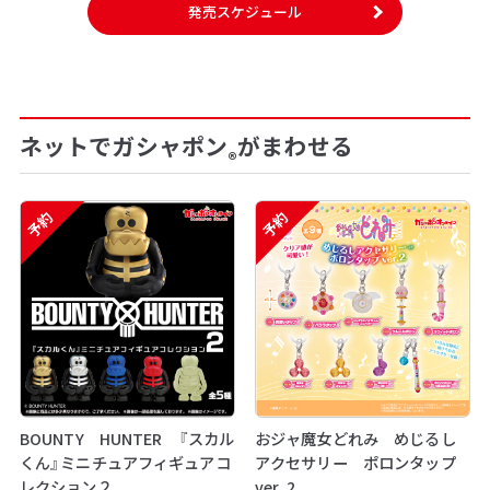
発売スケジュール
ネットでガシャポン
がまわせる
®
予約
予約
BOUNTY HUNTER 『スカル
おジャ魔女どれみ めじるし
くん』ミニチュアフィギュアコ
アクセサリー ポロンタップ
レクション２
ver. 2