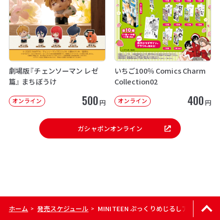
劇場版『チェンソーマン レゼ
いちご100％ Comics Charm
篇』 まちぼうけ
Collection02
500
400
オンライン
オンライン
円
円
ガシャポンオンライン
ホーム
発売スケジュール
MINITEEN ぷっくりめじるしアクセサリー
>
>