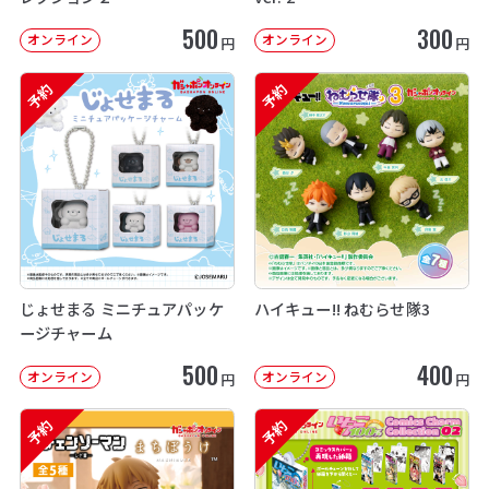
500
300
オンライン
オンライン
円
円
予約
予約
じょせまる ミニチュアパッケ
ハイキュー!! ねむらせ隊3
ージチャーム
500
400
オンライン
オンライン
円
円
予約
予約