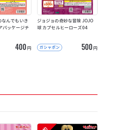
のなんでもいき
ジョジョの奇妙な冒険 JOJO
アパッケージチ
球 カプセルヒーローズ04
400
500
ガシャポン
円
円