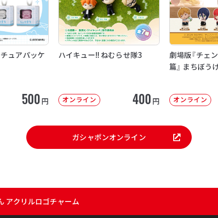
ニチュアパッケ
ハイキュー!! ねむらせ隊3
劇場版『チェン
篇』 まちぼう
500
400
オンライン
オンライン
円
円
ガシャポンオンライン
ん アクリルロゴチャーム