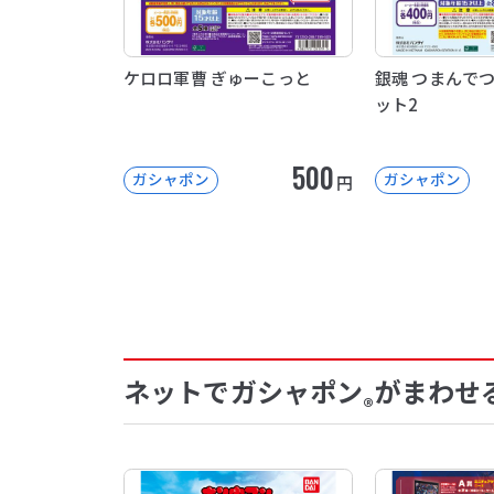
ケロロ軍曹 ぎゅーこっと
銀魂 つまんで
ット2
500
ガシャポン
ガシャポン
円
ネットでガシャポン
がまわせ
®