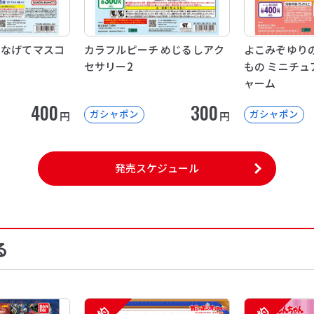
つなげてマスコ
カラフルピーチ めじるしアク
よこみぞゆり
セサリー2
もの ミニチュ
ャーム
400
300
ガシャポン
ガシャポン
円
円
発売スケジュール
る