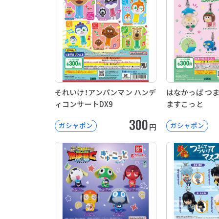
それいけ！アンパンマン ハンデ
はなかっぱ つ
ィコンサートDX9
ますこっと
300
ガシャポン
ガシャポン
円