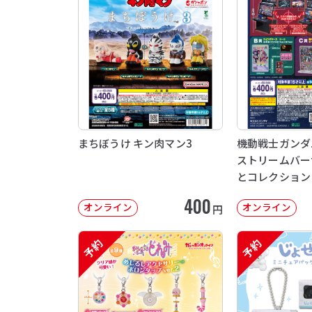
まちぼうけ キン肉マン3
機動戦士ガンダム 
ストリームバー
とコレクション
400
オンライン
オンライン
円
予約
予約