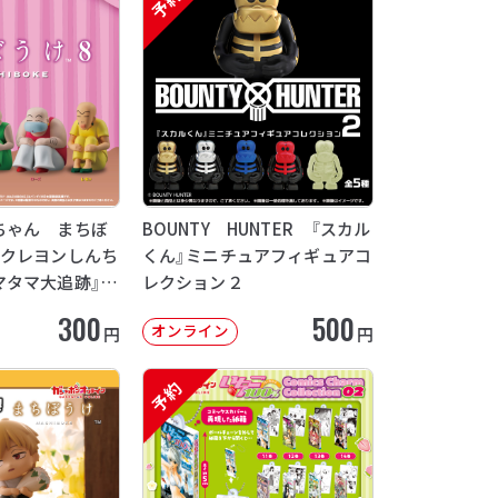
予約
ちゃん まちぼ
BOUNTY HUNTER 『スカル
画クレヨンしんち
くん』ミニチュアフィギュアコ
マタマ大追跡』
レクション２
12月発送】
300
500
オンライン
円
円
予約