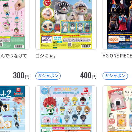
まんでつなげて
ゴジにゃ。
HG ONE PIECE
300
400
ガシャポン
ガシャポン
円
円