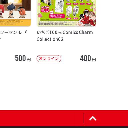
ソーマン レゼ
いちご100％ Comics Charm
け
Collection02
500
400
オンライン
円
円