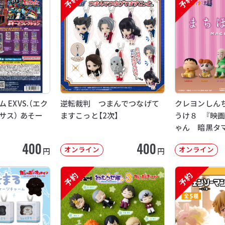
予約
予約
EXVS.（エク
逆転裁判 つまんでつなげて
クレヨンしん
サス） あそー
ますこっと【2次】
うけ８ 『映
ゃん 暗黒タ
【2次：2026年
400
400
オンライン
オンライン
円
円
予約
予約