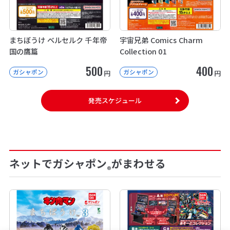
まちぼうけ ベルセルク 千年帝
宇宙兄弟 Comics Charm
国の鷹篇
Collection 01
500
400
ガシャポン
ガシャポン
円
円
発売スケジュール
ネットでガシャポン
がまわせる
®