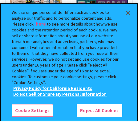
We use unique personal identifier such as cookies to
analyze our traffic and to personalize content and ads.
Please click
here
to see more details about how we use
cookies and the retention period of each cookie. We may
sell or share information about your use of our website
to/with our analytics and advertising partners, who may
まちぼうけ キン肉マン3
機動戦士ガンダム EXVS.（エク
combine it with other information that you have provided
ストリームバーサス） あそーと
to them or that they have collected from your use of their
コレクション
services. However, we do not set and use cookies for our
users under 16 years of age. Please click “Reject All
400
400
オンライン
オンライン
円
円
Cookies” if you are under the age of 16 or to reject all
cookies. To customize your cookie settings, please click
予約
予約
“Cookie Settings”.
Privacy Policy for California Residents
この商品が売っているお店
Do Not Sell or Share My Personal Information
Cookie Settings
Reject All Cookies