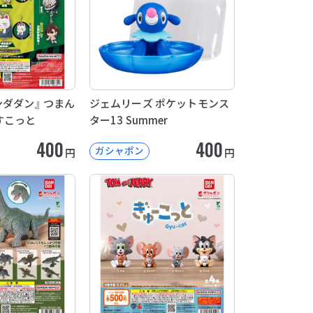
ンダダン』 つまん
ジェムリーズ ポケットモンス
すこっと
ター13 Summer
400
400
ガシャポン
円
円