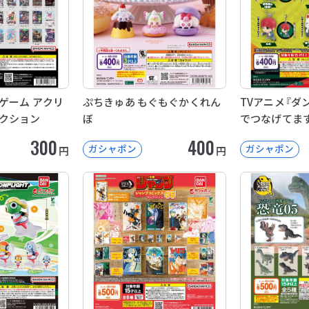
ゲーム アクリ
ぷちきゅあ もぐもぐかくれん
TVアニメ『ダ
クション
ぼ
でつなげてま
300
400
ガシャポン
ガシャポン
円
円