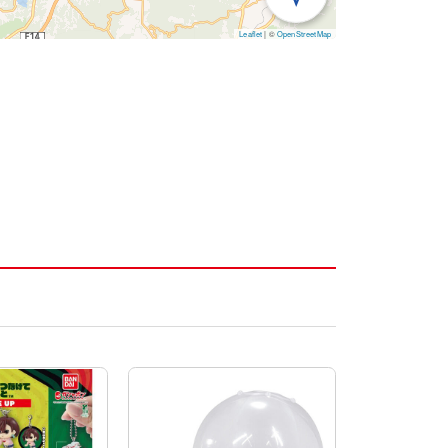
Leaflet
|
©
OpenStreetMap