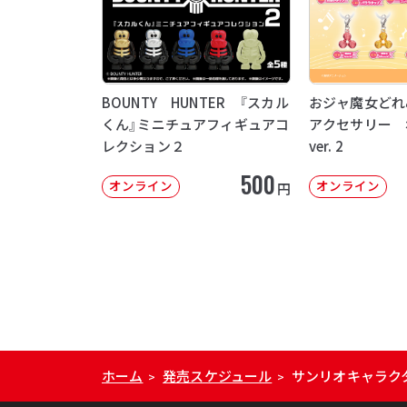
BOUNTY HUNTER 『スカル
おジャ魔女どれ
くん』ミニチュアフィギュアコ
アクセサリー 
レクション２
ver. 2
500
オンライン
オンライン
円
ホーム
発売スケジュール
サンリオキャラク
>
>