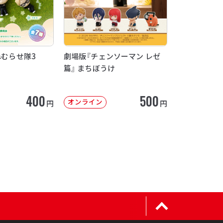
ねむらせ隊3
劇場版『チェンソーマン レゼ
篇』 まちぼうけ
400
500
オンライン
円
円