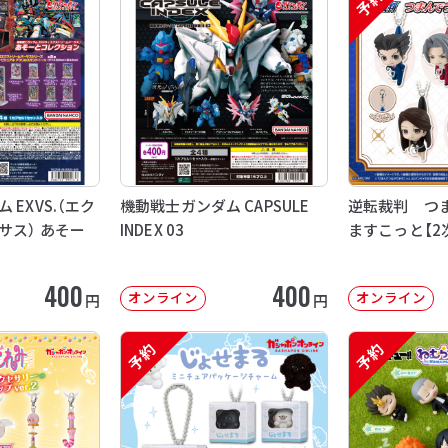
予約
EXVS.（エク
機動戦士ガンダム CAPSULE
逆転裁判 つ
サス） あそー
INDEX 03
ますこっと【2
400
400
オンライン
オンライン
円
円
予約
予約