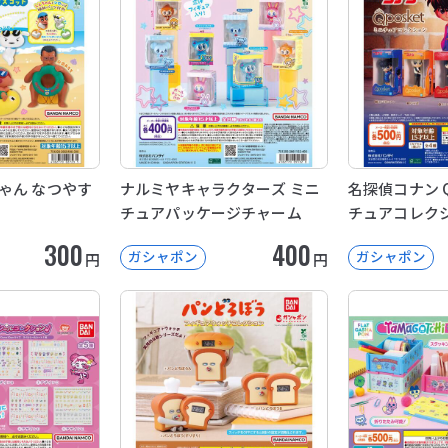
ゃん なつやす
ナルミヤキャラクターズ ミニ
名探偵コナン Q 
チュアパッケージチャーム
チュアコレク
300
400
ガシャポン
ガシャポン
円
円