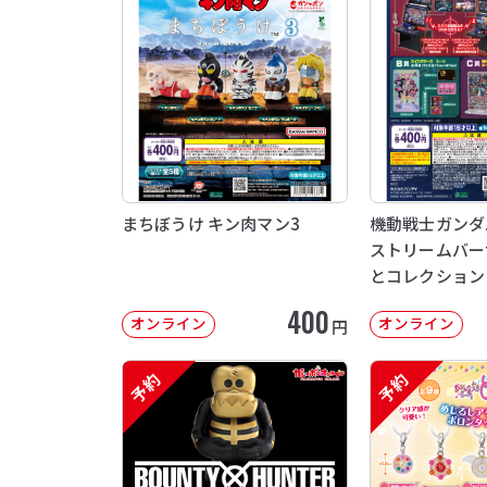
まちぼうけ キン肉マン3
機動戦士ガンダム 
ストリームバー
とコレクション
400
オンライン
オンライン
円
予約
予約