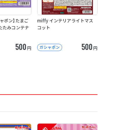
ャポン】たまご
miffy インテリアライトマス
たたみコンテナ
コット
500
500
ガシャポン
円
円