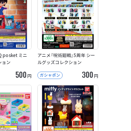
posket ミニ
アニメ『呪術廻戦』5周年 シー
ション
ルグッズコレクション
500
300
ガシャポン
円
円