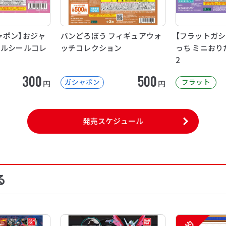
ャポン】おジャ
パンどろぼう フィギュアウォ
【フラットガシ
イルシールコレ
ッチコレクション
っち ミニおり
2
300
500
ガシャポン
フラット
円
円
発売スケジュール
る