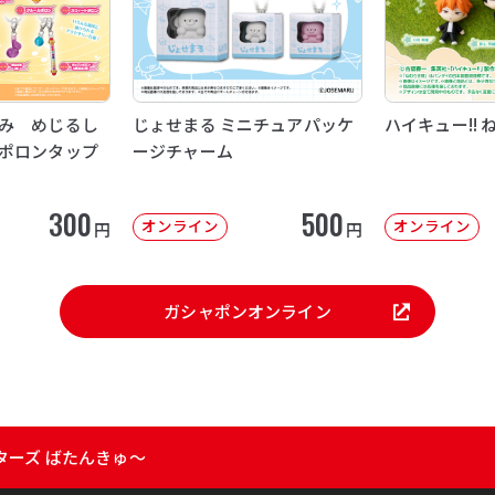
み めじるし
じょせまる ミニチュアパッケ
ハイキュー!! 
ポロンタップ
ージチャーム
300
500
オンライン
オンライン
円
円
ガシャポンオンライン
ターズ ばたんきゅ～