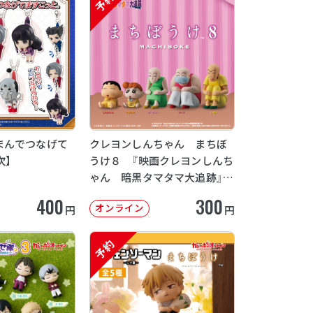
予約
まんでつなげて
クレヨンしんちゃん まちぼ
次】
うけ８ 『映画クレヨンしんち
ゃん 暗黒タマタマ大追跡』
【2次：2026年12月発送】
400
300
オンライン
円
円
予約