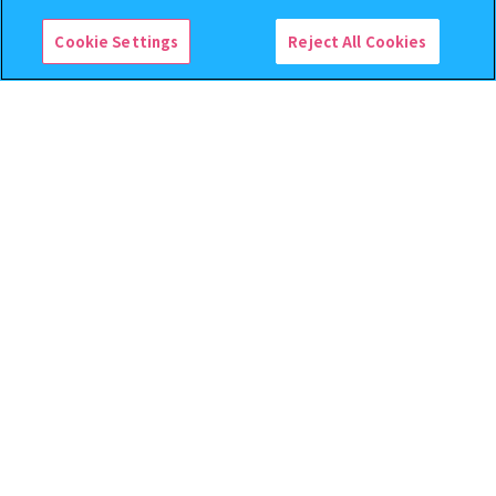
Cookie Settings
Reject All Cookies
逆転裁判 つまんでつなげて
クレヨンしんちゃん まちぼ
ますこっと【2次】
うけ８ 『映画クレヨンしんち
ゃん 暗黒タマタマ大追跡』【2
次：2026年12月発送】
400
300
オンライン
オンライン
円
円
予約
予約