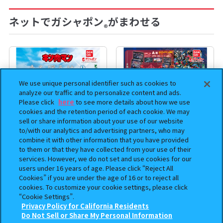
ネットでガシャポン
がまわせる
®
We use unique personal identifier such as cookies to
analyze our traffic and to personalize content and ads.
Please click
here
to see more details about how we use
cookies and the retention period of each cookie. We may
sell or share information about your use of our website
to/with our analytics and advertising partners, who may
combine it with other information that you have provided
to them or that they have collected from your use of their
まちぼうけ キン肉マン3
機動戦士ガンダム EXVS.（エク
services. However, we do not set and use cookies for our
ストリームバーサス） あそーと
users under 16 years of age. Please click “Reject All
コレクション
Cookies” if you are under the age of 16 or to reject all
cookies. To customize your cookie settings, please click
400
400
“Cookie Settings”.
オンライン
オンライン
円
円
Privacy Policy for California Residents
この商品が売っているお店
Do Not Sell or Share My Personal Information
予約
予約