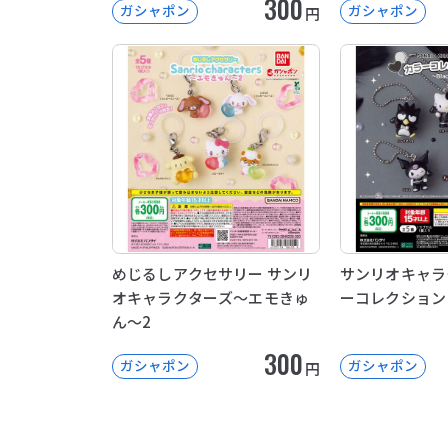
300
ガシャポン
ガシャポン
円
めじるしアクセサリー サンリ
サンリオキャラ
オキャラクターズ～エモきゅ
ーコレクション ～
ん～2
300
ガシャポン
ガシャポン
円