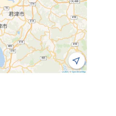
Leaflet
|
©
OpenStreetMap