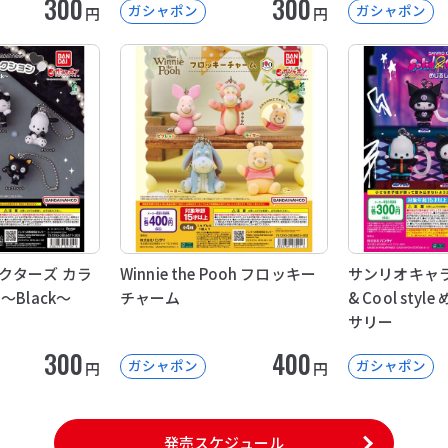
300
300
ガシャポン
ガシャポン
円
円
クターズ カラ
Winnie the Pooh フロッキー
サンリオキャラク
Black～
チャーム
& Cool sty
サリー
300
400
ガシャポン
ガシャポン
円
円
発売スケジュール