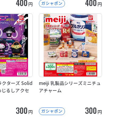
400
400
ガシャポン
円
円
ターズ Solid
meiji 乳製品シリーズミニチュ
le めじるしアクセ
アチャーム
300
300
ガシャポン
円
円