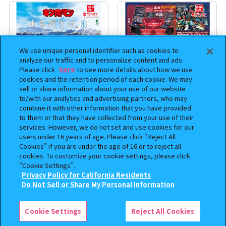
We use unique personal identifier such as cookies to
analyze our traffic and to personalize content and ads.
Please click
here
to see more details about how we use
cookies and the retention period of each cookie. We may
sell or share information about your use of our website
to/with our analytics and advertising partners, who may
combine it with other information that you have provided
まちぼうけ キン肉マン3
機動戦士ガンダム EXVS.（エク
to them or that they have collected from your use of their
ストリームバーサス） あそーと
services. However, we do not set and use cookies for our
コレクション
users under 16 years of age. Please click “Reject All
Cookies” if you are under the age of 16 or to reject all
400
400
オンライン
オンライン
円
円
cookies. To customize your cookie settings, please click
“Cookie Settings”.
Privacy Policy for California Residents
予約
予約
この商品が売っているお店
Do Not Sell or Share My Personal Information
Cookie Settings
Reject All Cookies