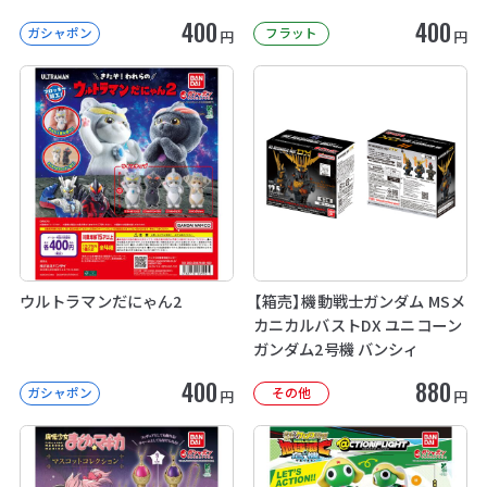
400
400
ガシャポン
フラット
円
円
ウルトラマンだにゃん2
【箱売】機動戦士ガンダム MSメ
カニカルバストDX ユニコーン
ガンダム2号機 バンシィ
400
880
ガシャポン
その他
円
円