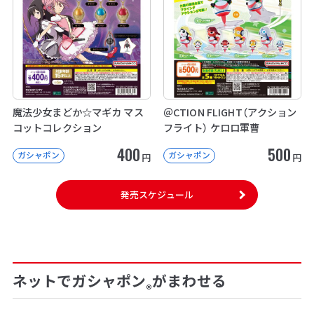
魔法少女まどか☆マギカ マス
＠CTION FLIGHT（アクション
コットコレクション
フライト） ケロロ軍曹
400
500
ガシャポン
ガシャポン
円
円
発売スケジュール
ネットでガシャポン
がまわせる
®