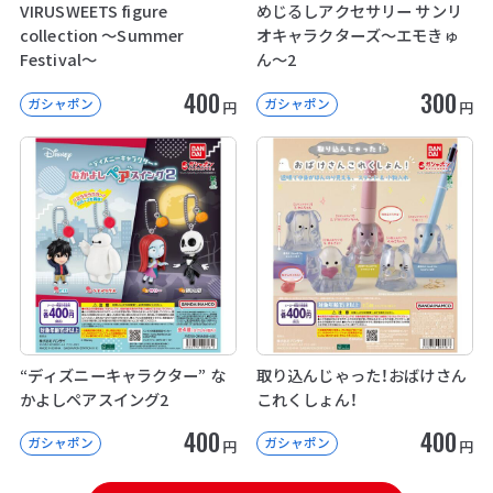
VIRUSWEETS figure
めじるしアクセサリー サンリ
collection ～Summer
オキャラクターズ～エモきゅ
Festival～
ん～2
400
300
ガシャポン
ガシャポン
円
円
“ディズニーキャラクター” な
取り込んじゃった！おばけさん
かよしペアスイング2
これくしょん！
400
400
ガシャポン
ガシャポン
円
円