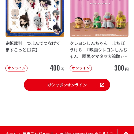
逆転裁判 つまんでつなげて
クレヨンしんちゃん まちぼ
ますこっと【2次】
うけ８ 『映画クレヨンしんち
ゃん 暗黒タマタマ大追跡』【2
次：2026年12月発送】
400
300
オンライン
オンライン
円
円
ガシャポンオンライン
ホーム
発売スケジュール
mikko characters めじるしアクセサリー
>
>