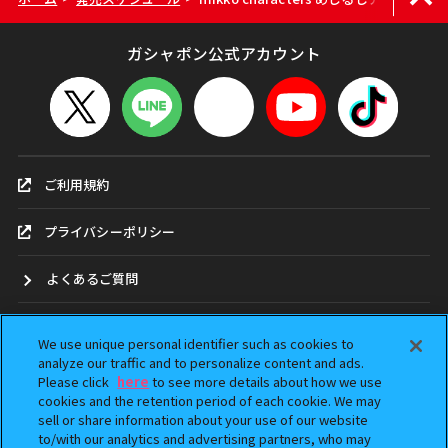
ガシャポン公式アカウント
ご利用規約
プライバシーポリシー
よくあるご質問
お問合せ
We use unique personal identifier such as cookies to
analyze our traffic and to personalize content and ads.
ガシャポンどこ？
Please click
here
to see more details about how we use
cookies and the retention period of each cookie. We may
sell or share information about your use of our website
アンケート
to/with our analytics and advertising partners, who may