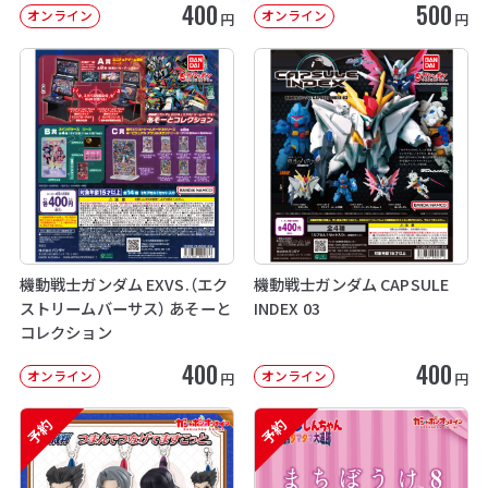
400
500
オンライン
オンライン
円
円
機動戦士ガンダム EXVS.（エク
機動戦士ガンダム CAPSULE
ストリームバーサス） あそーと
INDEX 03
コレクション
400
400
オンライン
オンライン
円
円
予約
予約