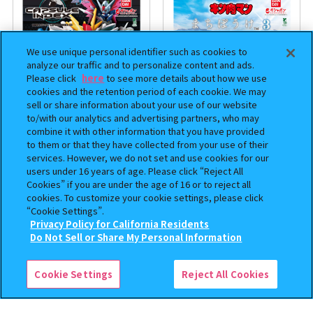
We use unique personal identifier such as cookies to
analyze our traffic and to personalize content and ads.
Please click
here
to see more details about how we use
cookies and the retention period of each cookie. We may
sell or share information about your use of our website
to/with our analytics and advertising partners, who may
combine it with other information that you have provided
機動戦士ガンダム CAPSULE
まちぼうけ キン肉マン3
to them or that they have collected from your use of their
services. However, we do not set and use cookies for our
INDEX 03
users under 16 years of age. Please click “Reject All
400
400
Cookies” if you are under the age of 16 or to reject all
オンライン
オンライン
円
円
cookies. To customize your cookie settings, please click
“Cookie Settings”.
Privacy Policy for California Residents
この商品が売っているお店
Do Not Sell or Share My Personal Information
Cookie Settings
Reject All Cookies