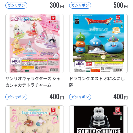
300
500
ガシャポン
ガシャポン
円
円
サンリオキャラクターズ シャ
ドラゴンクエスト ぷにぷにし
カシャカテトラチャーム
隊
400
400
ガシャポン
ガシャポン
円
円