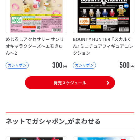
めじるしアクセサリー サンリ
BOUNTY HUNTER 『スカルく
オキャラクターズ～エモきゅ
ん』ミニチュアフィギュアコレ
ん～2
クション
300
500
ガシャポン
ガシャポン
円
円
発売スケジュール
ネットでガシャポン
がまわせる
®