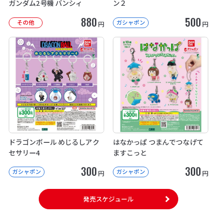
ガンダム2号機 バンシィ
ン２
880
500
その他
ガシャポン
円
円
ドラゴンボール めじるしアク
はなかっぱ つまんでつなげて
セサリー4
ますこっと
300
300
ガシャポン
ガシャポン
円
円
発売スケジュール