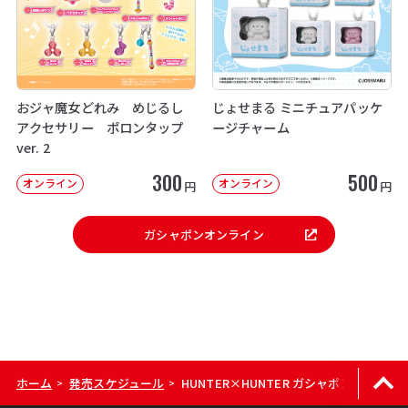
おジャ魔女どれみ めじるし
じょせまる ミニチュアパッケ
アクセサリー ポロンタップ
ージチャーム
ver. 2
300
500
オンライン
オンライン
円
円
ガシャポンオンライン
ホーム
発売スケジュール
HUNTER×HUNTER ガシャポン！コレクショ
>
>