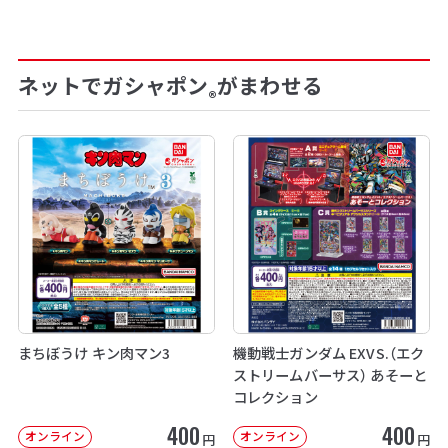
ネットでガシャポン
がまわせる
®
まちぼうけ キン肉マン3
機動戦士ガンダム EXVS.（エク
ストリームバーサス） あそーと
コレクション
400
400
オンライン
オンライン
円
円