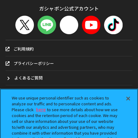
ガシャポン公式アカウント
ご利用規約
プライバシーポリシー
よくあるご質問
お問合せ
We use unique personal identifier such as cookies to
analyze our traffic and to personalize content and ads.
ガシャポンどこ？
Please click
here
to see more details about how we use
cookies and the retention period of each cookie. We may
sell or share information about your use of our website
アンケート
to/with our analytics and advertising partners, who may
combine it with other information that you have provided
ウェブアクセシビリティ方針