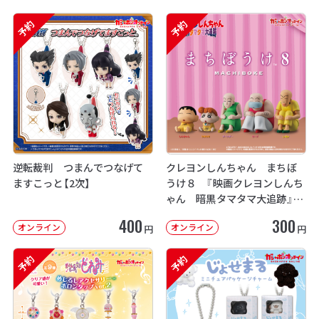
予約
予約
逆転裁判 つまんでつなげて
クレヨンしんちゃん まちぼ
ますこっと【2次】
うけ８ 『映画クレヨンしんち
ゃん 暗黒タマタマ大追跡』【2
次：2026年12月発送】
400
300
オンライン
オンライン
円
円
予約
予約