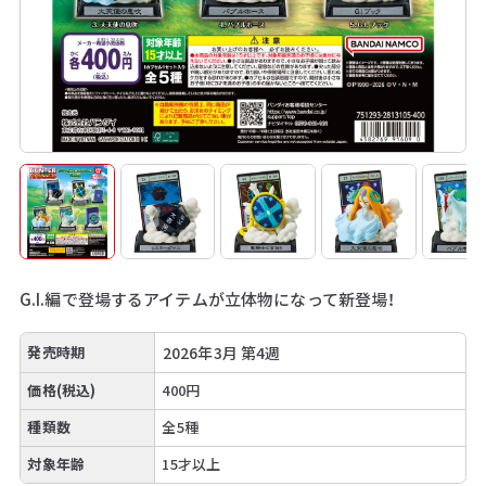
G.I.編で登場するアイテムが立体物になって新登場！
発売時期
2026年3月 第4週
価格(税込)
400円
種類数
全5種
対象年齢
15才以上