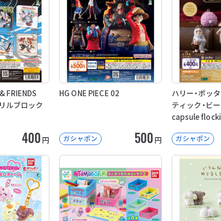
 & FRIENDS
HG ONE PIECE 02
ハリー・ポッ
アクリルブロック
ティック・ビー
capsule flo
400
500
ガシャポン
ガシャポン
円
円