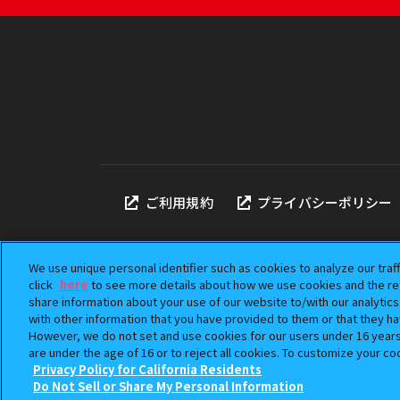
ご利用規約
プライバシーポリシー
We use unique personal identifier such as cookies to analyze our traf
click
here
to see more details about how we use cookies and the ret
share information about your use of our website to/with our analytic
本サイトに掲載されている
with other information that you have provided to them or that they ha
「ガシャポン」は株式会社
However, we do not set and use cookies for our users under 16 years o
©BANDAI
are under the age of 16 or to reject all cookies. To customize your co
Privacy Policy for California Residents
Do Not Sell or Share My Personal Information