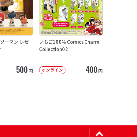
ソーマン レゼ
いちご100％ Comics Charm
け
Collection02
500
400
オンライン
円
円