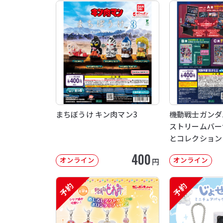
まちぼうけ キン肉マン3
機動戦士ガンダム 
ストリームバー
とコレクション
400
オンライン
オンライン
円
予約
予約