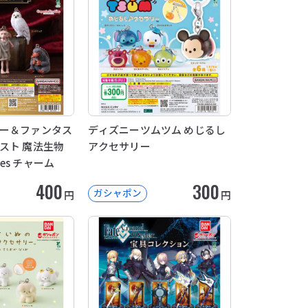
ター＆ファンタス
ディズニーツムツム めじるし
スト 魔法生物
アクセサリー
ckies チャーム
400
300
ガシャポン
円
円