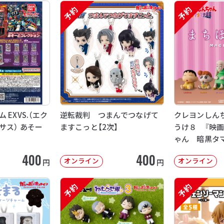
予約
予約
EXVS.（エク
逆転裁判 つまんでつなげて
クレヨンしん
サス） あそー
ますこっと【2次】
うけ８ 『映
ゃん 暗黒タ
【2次：2026年
400
400
オンライン
オンライン
円
円
予約
予約