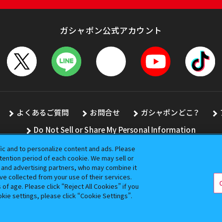
ガシャポン公式アカウント
よくあるご質問
お問合せ
ガシャポンどこ？
Do Not Sell or Share My Personal Information
fic and to personalize content and ads. Please
ention period of each cookie. We may sell or
s and advertising partners, who may combine it
全ての画像、文章、データの無断転用、転載をお断りします。
ve collected from your use of their services.
バンダイの登録商標です。
f age. Please click “Reject All Cookies” if you
okie settings, please click “Cookie Settings”.
コピーライト一覧を表示する