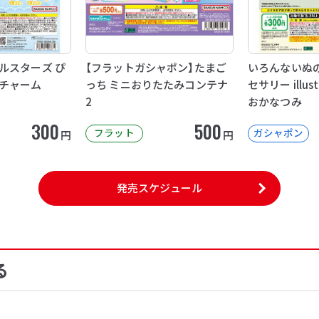
ルスターズ ぴ
【フラットガシャポン】たまご
いろんないぬ
チャーム
っち ミニおりたたみコンテナ
セサリー illust
2
おかなつみ
300
500
フラット
ガシャポン
円
円
発売スケジュール
る