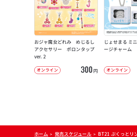
おジャ魔女どれみ めじるし
じょせまる ミ
アクセサリー ポロンタップ
ージチャーム
ver. 2
300
オンライン
オンライン
円
ホーム
発売スケジュール
BT21 ぷくっとリ
>
>