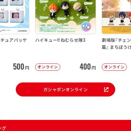
ニチュアパッケ
ハイキュー!! ねむらせ隊3
劇場版『チェン
篇』 まちぼう
500
400
オンライン
オンライン
円
円
ガシャポンオンライン
ング