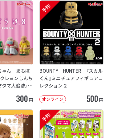
予約
ちゃん まちぼ
BOUNTY HUNTER 『スカル
画クレヨンしんち
くん』ミニチュアフィギュアコ
マタマ大追跡』
レクション２
12月発送】
300
500
オンライン
円
円
予約