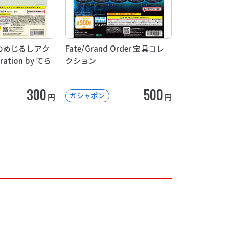
のめじるしアク
Fate/Grand Order 宝具コレ
ration by てら
クション
300
500
ガシャポン
円
円