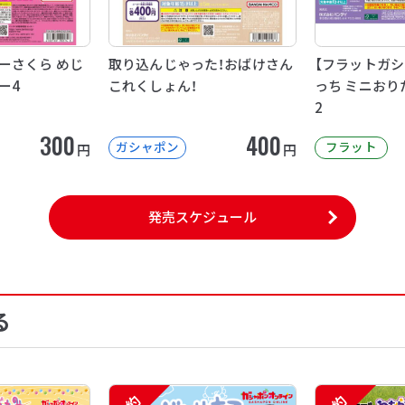
ーさくら めじ
取り込んじゃった！おばけさん
【フラットガシ
ー4
これくしょん！
っち ミニおり
2
300
400
ガシャポン
フラット
円
円
発売スケジュール
る