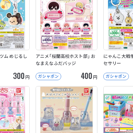
ツム めじるし
アニメ「桜蘭高校ホスト部」 お
にゃんこ大戦争
なまえなふだバッジ
セサリー
300
400
ガシャポン
ガシャポン
円
円