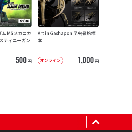
ム MSメカニカ
Art in Gashapon 昆虫骨格標
デスティニーガン
本
500
1,000
オンライン
円
円