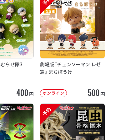
予約
ねむらせ隊3
劇場版『チェンソーマン レゼ
篇』 まちぼうけ
400
500
オンライン
円
円
予約