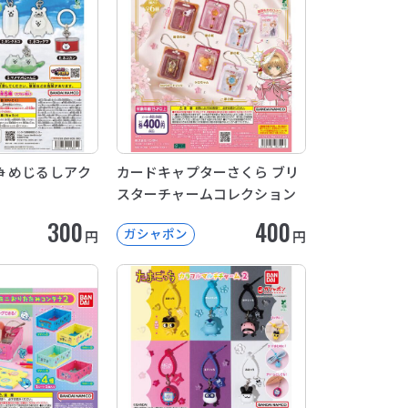
 めじるしアク
カードキャプターさくら ブリ
スターチャームコレクション
300
400
ガシャポン
円
円