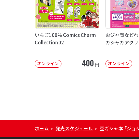
いちご100％ Comics Charm
おジャ魔女どれ
Collection02
カシャカアクリ
400
オンライン
オンライン
円
ホーム
発売スケジュール
豆ガシャ本 「ジョ
>
>