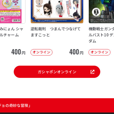
みにょん シャ
逆転裁判 つまんでつなげて
機動戦士ガンダ
ルチャーム
ますこっと
ルバスト10 
ダム
400
400
オンライン
オンライン
円
円
ガシャポンオンライン
ジョの奇妙な冒険」