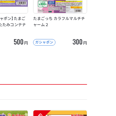
ャポン】たまご
たまごっち カラフルマルチチ
たたみコンテナ
ャーム２
500
300
ガシャポン
円
円