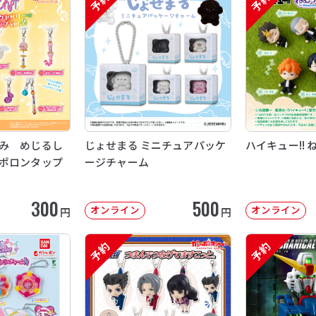
予約
予約
み めじるし
じょせまる ミニチュアパッケ
ハイキュー!! 
ポロンタップ
ージチャーム
300
500
オンライン
オンライン
円
円
予約
予約