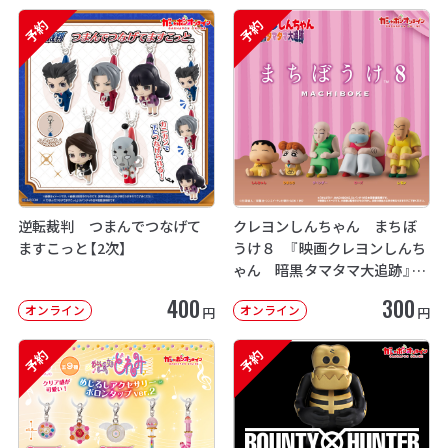
予約
予約
逆転裁判 つまんでつなげて
クレヨンしんちゃん まちぼ
ますこっと【2次】
うけ８ 『映画クレヨンしんち
ゃん 暗黒タマタマ大追跡』【2
次：2026年12月発送】
400
300
オンライン
オンライン
円
円
予約
予約