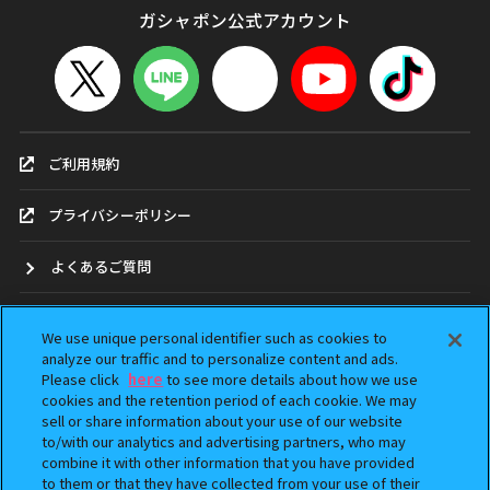
ガシャポン公式アカウント
ご利用規約
プライバシーポリシー
よくあるご質問
お問合せ
We use unique personal identifier such as cookies to
analyze our traffic and to personalize content and ads.
ガシャポンどこ？
Please click
here
to see more details about how we use
cookies and the retention period of each cookie. We may
sell or share information about your use of our website
アンケート
to/with our analytics and advertising partners, who may
combine it with other information that you have provided
ウェブアクセシビリティ方針
to them or that they have collected from your use of their