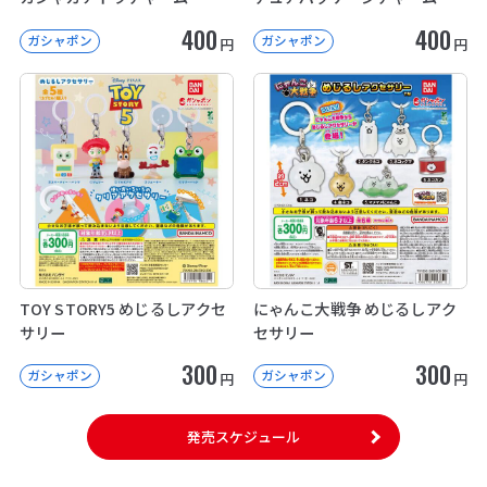
400
400
ガシャポン
ガシャポン
円
円
TOY STORY5 めじるしアクセ
にゃんこ大戦争 めじるしアク
サリー
セサリー
300
300
ガシャポン
ガシャポン
円
円
発売スケジュール