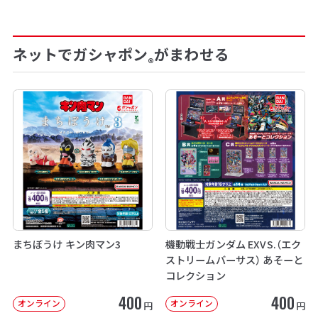
ネットでガシャポン
がまわせる
®
まちぼうけ キン肉マン3
機動戦士ガンダム EXVS.（エク
ストリームバーサス） あそーと
コレクション
400
400
オンライン
オンライン
円
円