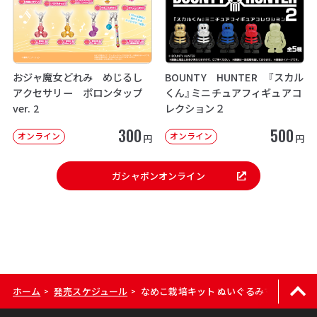
おジャ魔女どれみ めじるし
BOUNTY HUNTER 『スカル
アクセサリー ポロンタップ
くん』ミニチュアフィギュアコ
ver. 2
レクション２
300
500
オンライン
オンライン
円
円
ガシャポンオンライン
ホーム
発売スケジュール
なめこ栽培キット ぬいぐるみマスコット
>
>