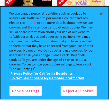
予約
予約
We use unique personal identifier such as cookies to
analyze our traffic and to personalize content and ads.
Please click
here
to see more details about how we use
cookies and the retention period of each cookie. We may
sell or share information about your use of our website
to/with our analytics and advertising partners, who may
combine it with other information that you have provided
to them or that they have collected from your use of their
BOUNTY HUNTER 『スカル
おジャ魔女どれみ めじるし
services. However, we do not set and use cookies for our
くん』ミニチュアフィギュアコ
アクセサリー ポロンタップ
users under 16 years of age. Please click “Reject All
Cookies” if you are under the age of 16 or to reject all
レクション２
ver. 2
cookies. To customize your cookie settings, please click
500
300
“Cookie Settings”.
オンライン
オンライン
円
円
Privacy Policy for California Residents
この商品が売っているお店
Do Not Sell or Share My Personal Information
予約
予約
Cookie Settings
Reject All Cookies