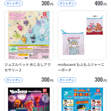
300
400
ガシャポン
ガシャポン
円
円
ジュエルペット めじるしアク
mofusand もふもふジャーニ
セサリー２
ーポーチ
300
300
ガシャポン
ガシャポン
円
円