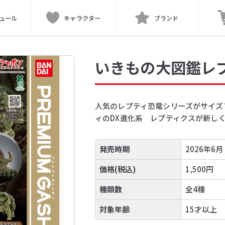
ュール
キャラクター
ブランド
いきもの大図鑑レプ
人気のレプティ恐竜シリーズがサイズ
ィのDX進化系 レプティクスが新し
発売時期
2026年6月
価格(税込)
1,500円
種類数
全4種
対象年齢
15才以上