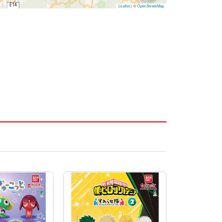
Leaflet
|
©
OpenStreetMap