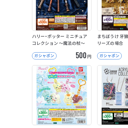
ハリー・ポッター ミニチュア
まちぼうけ 牙狼
コレクション ～魔法の杖～
リーズの場合
500
ガシャポン
ガシャポン
円