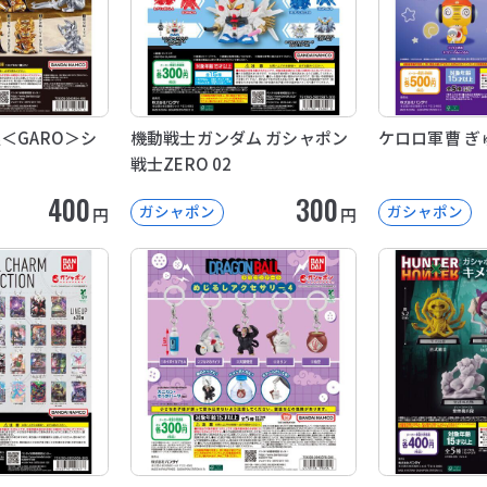
＜GARO＞シ
機動戦士ガンダム ガシャポン
ケロロ軍曹 ぎ
戦士ZERO 02
400
300
ガシャポン
ガシャポン
円
円