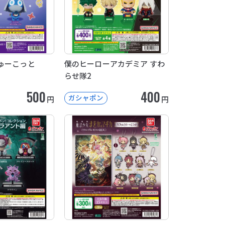
ゅーこっと
僕のヒーローアカデミア すわ
らせ隊2
500
400
ガシャポン
円
円