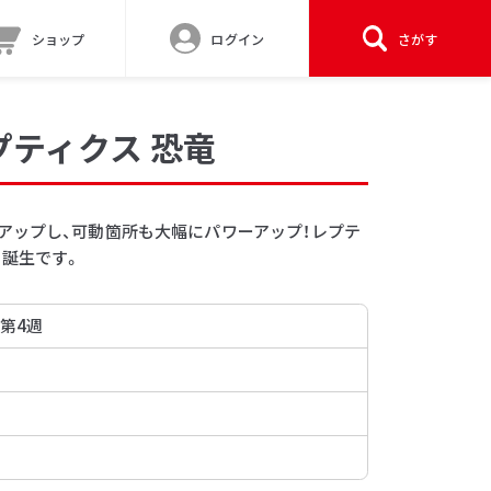
ショップ
ログイン
さがす
ティクス 恐竜
アップし、可動箇所も大幅にパワーアップ！レプテ
く誕生です。
 第4週