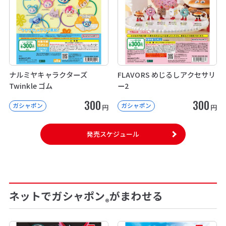
ナルミヤキャラクターズ
FLAVORS めじるしアクセサリ
Twinkle ゴム
ー2
300
300
ガシャポン
ガシャポン
円
円
発売スケジュール
ネットでガシャポン
がまわせる
®