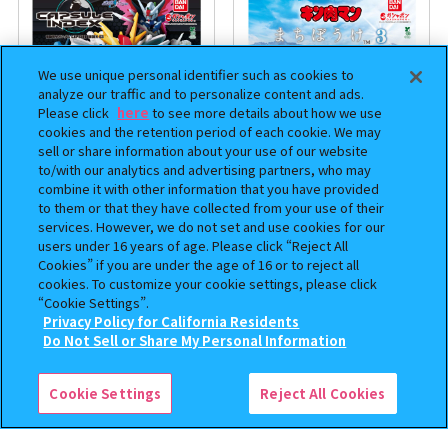
We use unique personal identifier such as cookies to
analyze our traffic and to personalize content and ads.
Please click
here
to see more details about how we use
cookies and the retention period of each cookie. We may
sell or share information about your use of our website
to/with our analytics and advertising partners, who may
combine it with other information that you have provided
機動戦士ガンダム CAPSULE
まちぼうけ キン肉マン3
to them or that they have collected from your use of their
services. However, we do not set and use cookies for our
INDEX 03
users under 16 years of age. Please click “Reject All
400
400
Cookies” if you are under the age of 16 or to reject all
オンライン
オンライン
円
円
cookies. To customize your cookie settings, please click
“Cookie Settings”.
Privacy Policy for California Residents
この商品が売っているお店
Do Not Sell or Share My Personal Information
Cookie Settings
Reject All Cookies