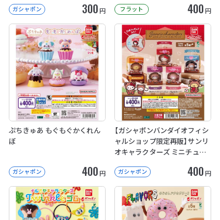
300
400
ガシャポン
フラット
円
円
ぷちきゅあ もぐもぐかくれん
【ガシャポンバンダイオフィシ
ぼ
ャルショップ限定再販】サンリ
オキャラクターズ ミニチュア
パッケージコレクション
400
400
ガシャポン
ガシャポン
円
円