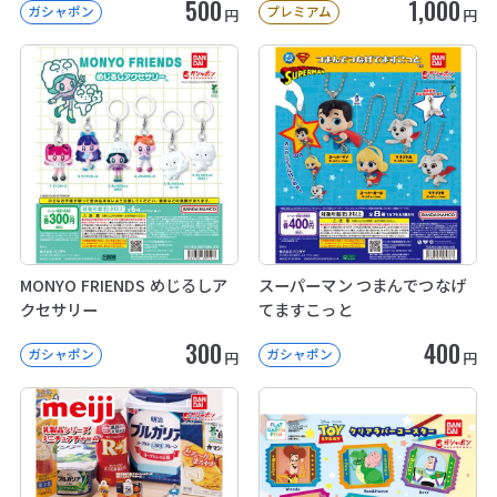
500
1,000
ガシャポン
プレミアム
円
円
MONYO FRIENDS めじるしア
スーパーマン つまんでつなげ
クセサリー
てますこっと
300
400
ガシャポン
ガシャポン
円
円