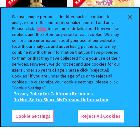
予約
予約
We use unique personal identifier such as cookies to
analyze our traffic and to personalize content and ads.
Please click
here
to see more details about how we use
cookies and the retention period of each cookie. We may
sell or share information about your use of our website
to/with our analytics and advertising partners, who may
combine it with other information that you have provided
to them or that they have collected from your use of their
BOUNTY HUNTER 『スカル
おジャ魔女どれみ めじるし
services. However, we do not set and use cookies for our
くん』ミニチュアフィギュアコ
アクセサリー ポロンタップ
users under 16 years of age. Please click “Reject All
レクション２
ver. 2
Cookies” if you are under the age of 16 or to reject all
cookies. To customize your cookie settings, please click
500
300
“Cookie Settings”.
オンライン
オンライン
円
円
Privacy Policy for California Residents
この商品が売っているお店
Do Not Sell or Share My Personal Information
予約
予約
Cookie Settings
Reject All Cookies