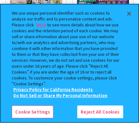
We use unique personal identifier such as cookies to
analyze our traffic and to personalize content and ads.
Please click
here
to see more details about how we use
cookies and the retention period of each cookie. We may
sell or share information about your use of our website
to/with our analytics and advertising partners, who may
まちぼうけ キン肉マン3
機動戦士ガンダム EXVS.（エク
combine it with other information that you have provided
ストリームバーサス） あそーと
to them or that they have collected from your use of their
コレクション
services. However, we do not set and use cookies for our
users under 16 years of age. Please click “Reject All
400
400
オンライン
オンライン
円
円
Cookies” if you are under the age of 16 or to reject all
cookies. To customize your cookie settings, please click
予約
予約
“Cookie Settings”.
Privacy Policy for California Residents
この商品が売っているお店
Do Not Sell or Share My Personal Information
Cookie Settings
Reject All Cookies