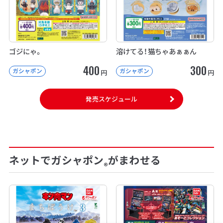
ゴジにゃ。
溶けてる！猫ちゃあぁぁん
400
300
ガシャポン
ガシャポン
円
円
発売スケジュール
ネットでガシャポン
がまわせる
®