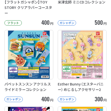
【フラットガシャポン】TOY
米津玄師 ミニCDコレクション
STORY クリアラバーコースタ
ー
400
500
フラット
ガシャポン
円
円
パペットスンスン アクリルス
Esther Bunny（エスターバニ
ライドミラーコレクション
ー） めじるしアクセサリー2
400
300
ガシャポン
ガシャポン
円
円