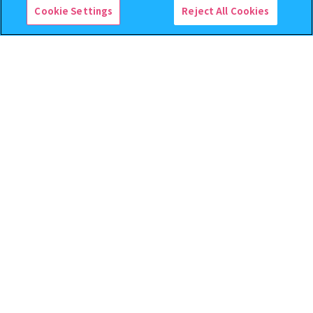
Cookie Settings
Reject All Cookies
逆転裁判 つまんでつなげて
クレヨンしんちゃん まちぼ
ますこっと【2次】
うけ８ 『映画クレヨンしんち
ゃん 暗黒タマタマ大追跡』【2
次：2026年12月発送】
400
300
オンライン
オンライン
円
円
予約
予約