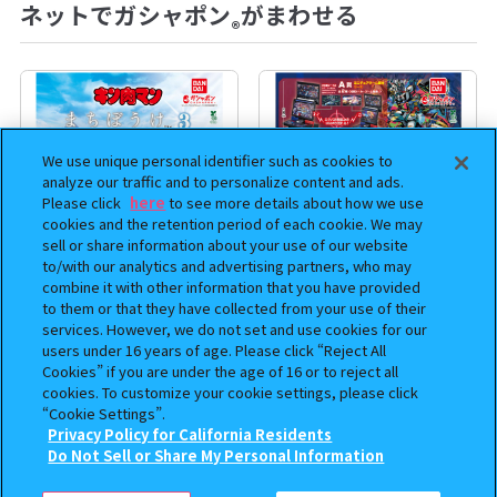
ネットでガシャポン
がまわせる
®
We use unique personal identifier such as cookies to
analyze our traffic and to personalize content and ads.
Please click
here
to see more details about how we use
cookies and the retention period of each cookie. We may
sell or share information about your use of our website
to/with our analytics and advertising partners, who may
combine it with other information that you have provided
to them or that they have collected from your use of their
まちぼうけ キン肉マン3
機動戦士ガンダム EXVS.（エク
services. However, we do not set and use cookies for our
ストリームバーサス） あそーと
users under 16 years of age. Please click “Reject All
コレクション
Cookies” if you are under the age of 16 or to reject all
cookies. To customize your cookie settings, please click
400
400
オンライン
オンライン
円
円
“Cookie Settings”.
Privacy Policy for California Residents
この商品が売っているお店
予約
予約
Do Not Sell or Share My Personal Information