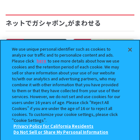
ネットでガシャポン
がまわせる
®
予約
予約
We use unique personal identifier such as cookies to
analyze our traffic and to personalize content and ads.
Please click
here
to see more details about how we use
cookies and the retention period of each cookie. We may
sell or share information about your use of our website
to/with our analytics and advertising partners, who may
combine it with other information that you have provided
to them or that they have collected from your use of their
services. However, we do not set and use cookies for our
users under 16 years of age. Please click “Reject All
BOUNTY HUNTER 『スカル
おジャ魔女どれみ めじるし
Cookies” if you are under the age of 16 or to reject all
くん』ミニチュアフィギュアコ
アクセサリー ポロンタップ
cookies. To customize your cookie settings, please click
レクション２
ver. 2
“Cookie Settings”.
Privacy Policy for California Residents
500
300
この商品が売っているお店
Do Not Sell or Share My Personal Information
オンライン
オンライン
円
円