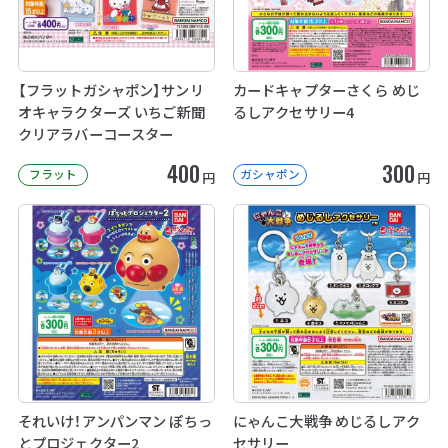
【フラットガシャポン】サンリ
カードキャプターさくら めじ
オキャラクターズ いちご新聞
るしアクセサリー4
クリアラバーコースター
400
300
フラット
ガシャポン
円
円
それいけ！アンパンマン ぽちっ
にゃんこ大戦争 めじるしアク
とプロジェクター2
セサリー