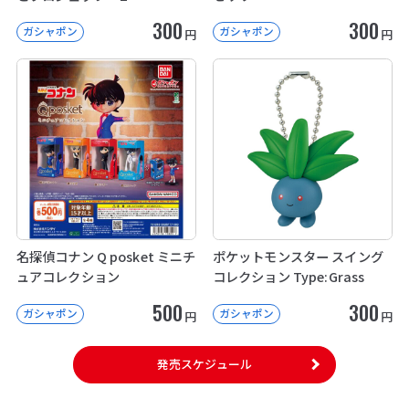
300
300
ガシャポン
ガシャポン
円
円
名探偵コナン Q posket ミニチ
ポケットモンスター スイング
ュアコレクション
コレクション Type:Grass
500
300
ガシャポン
ガシャポン
円
円
発売スケジュール