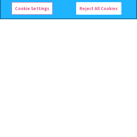
予約
予約
Cookie Settings
Reject All Cookies
じょせまる ミニチュアパッケ
ハイキュー!! ねむらせ隊3
ージチャーム
500
400
オンライン
オンライン
円
円
予約
予約