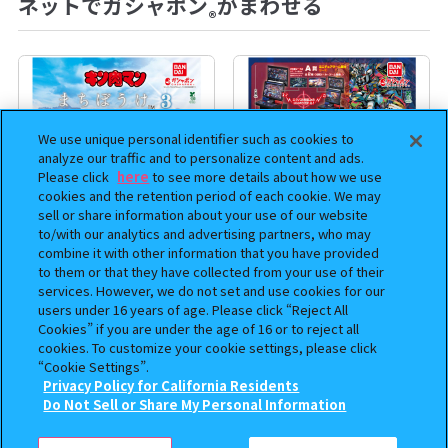
ネットでガシャポン
がまわせる
®
We use unique personal identifier such as cookies to
analyze our traffic and to personalize content and ads.
Please click
here
to see more details about how we use
cookies and the retention period of each cookie. We may
sell or share information about your use of our website
to/with our analytics and advertising partners, who may
combine it with other information that you have provided
まちぼうけ キン肉マン3
機動戦士ガンダム EXVS.（エク
to them or that they have collected from your use of their
services. However, we do not set and use cookies for our
ストリームバーサス） あそーと
users under 16 years of age. Please click “Reject All
コレクション
Cookies” if you are under the age of 16 or to reject all
cookies. To customize your cookie settings, please click
400
400
オンライン
オンライン
円
円
“Cookie Settings”.
Privacy Policy for California Residents
この商品が売っているお店
予約
予約
Do Not Sell or Share My Personal Information