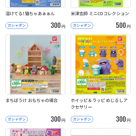
溶けてる！猫ちゃあぁぁん
米津玄師 ミニCDコレクション
300
500
ガシャポン
ガシャポン
円
円
まちぼうけ おもちゃの場合
ホイッピ＆ラッピ めじるしア
クセサリー
300
300
ガシャポン
ガシャポン
円
円