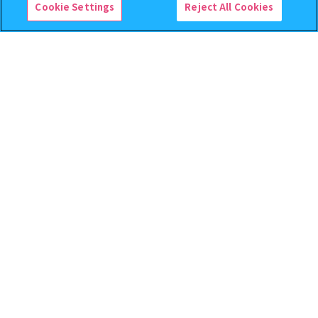
Cookie Settings
Reject All Cookies
逆転裁判 つまんでつなげて
クレヨンしんちゃん まちぼ
ますこっと【2次】
うけ８ 『映画クレヨンしんち
ゃん 暗黒タマタマ大追跡』【2
次：2026年12月発送】
400
300
オンライン
オンライン
円
円
予約
予約