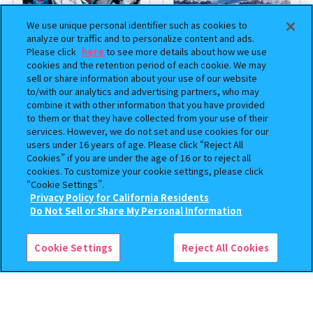
We use unique personal identifier such as cookies to
analyze our traffic and to personalize content and ads.
Please click
here
to see more details about how we use
cookies and the retention period of each cookie. We may
sell or share information about your use of our website
to/with our analytics and advertising partners, who may
combine it with other information that you have provided
機動戦士ガンダム CAPSULE
まちぼうけ キン肉マン3
to them or that they have collected from your use of their
INDEX 03
services. However, we do not set and use cookies for our
users under 16 years of age. Please click “Reject All
400
400
オンライン
オンライン
円
円
Cookies” if you are under the age of 16 or to reject all
cookies. To customize your cookie settings, please click
“Cookie Settings”.
Privacy Policy for California Residents
この商品が売っているお店
Do Not Sell or Share My Personal Information
Cookie Settings
Reject All Cookies