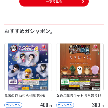
一覧で見る
おすすめガシャポン
®
鬼滅の刃 ねむらせ隊 第4弾
なめこ栽培キット まちぼうけ
400
300
ガシャポン
ガシャポン
円
円