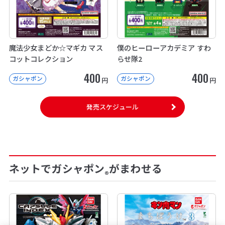
魔法少女まどか☆マギカ マス
僕のヒーローアカデミア すわ
コットコレクション
らせ隊2
400
400
ガシャポン
ガシャポン
円
円
発売スケジュール
ネットでガシャポン
がまわせる
®