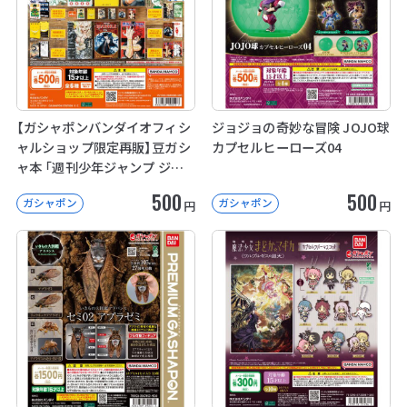
【ガシャポンバンダイオフィシ
ジョジョの奇妙な冒険 JOJO球
ャルショップ限定再販】豆ガシ
カプセルヒーローズ04
ャ本 「週刊少年ジャンプ ジャ
ンプコミックスコレクション」
500
500
ガシャポン
ガシャポン
04
円
円