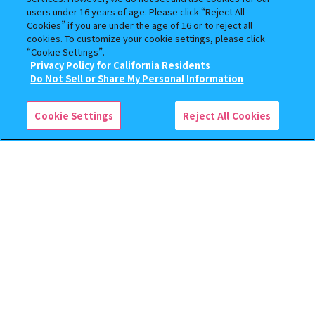
コレクション
users under 16 years of age. Please click “Reject All
Cookies” if you are under the age of 16 or to reject all
400
400
オンライン
オンライン
円
円
cookies. To customize your cookie settings, please click
購入
“Cookie Settings”.
Privacy Policy for California Residents
予約
予約
この商品が売っているお店
Do Not Sell or Share My Personal Information
Cookie Settings
Reject All Cookies
逆転裁判 つまんでつなげて
クレヨンしんちゃん まちぼ
ますこっと【2次】
うけ８ 『映画クレヨンしんち
ゃん 暗黒タマタマ大追跡』【2
次：2026年12月発送】
400
300
オンライン
オンライン
円
円
予約
予約