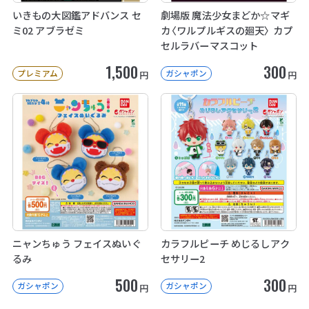
いきもの大図鑑アドバンス セ
劇場版 魔法少女まどか☆マギ
ミ02 アブラゼミ
カ〈ワルプルギスの廻天〉 カプ
セルラバーマスコット
1,500
300
プレミアム
ガシャポン
円
円
ニャンちゅう フェイスぬいぐ
カラフルピーチ めじるしアク
るみ
セサリー2
500
300
ガシャポン
ガシャポン
円
円