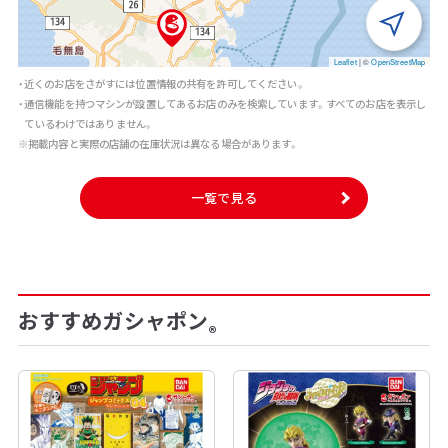
Leaflet
|
©
OpenStreetMap
・近くのお店をさがすには位置情報の共有を許可してください。
・通信機能を持つマシンが設置してあるお店のみを検索しています。すべてのお店を表示し
ているわけではありません。
※掲載内容と実際の店舗の在庫状況は異なる場合があります。
一覧で見る
おすすめガシャポン
®