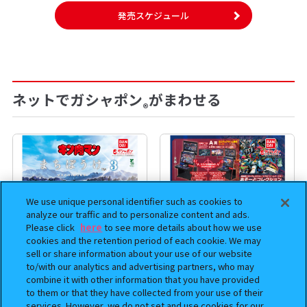
発売スケジュール
ネットでガシャポン
がまわせる
®
We use unique personal identifier such as cookies to
analyze our traffic and to personalize content and ads.
Please click
here
to see more details about how we use
cookies and the retention period of each cookie. We may
sell or share information about your use of our website
to/with our analytics and advertising partners, who may
combine it with other information that you have provided
まちぼうけ キン肉マン3
機動戦士ガンダム EXVS.（エク
to them or that they have collected from your use of their
ストリームバーサス） あそーと
services. However, we do not set and use cookies for our