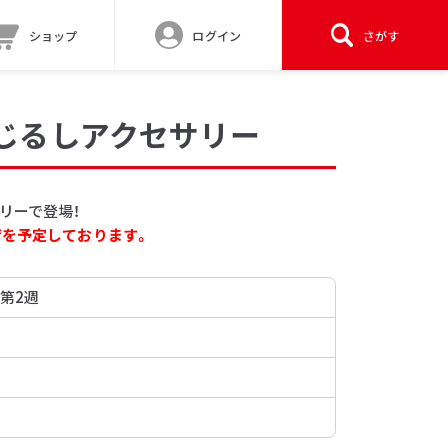
ショップ
ログイン
さがす
めじるしアクセサリー
リーで登場！
荷を予定しております。
 第2週