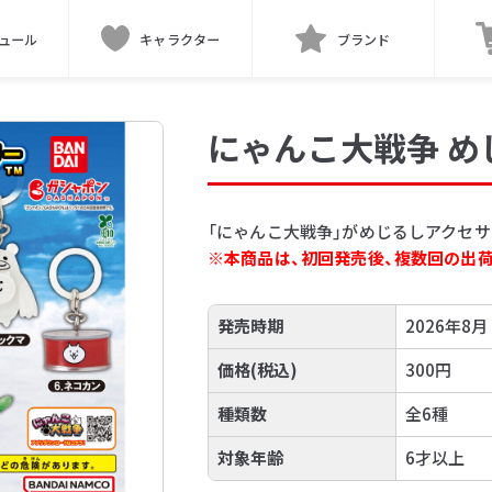
ュール
キャラクター
ブランド
にゃんこ大戦争 
「にゃんこ大戦争」がめじるしアクセサ
※本商品は、初回発売後、複数回の出
発売時期
2026年8月
価格(税込)
300円
種類数
全6種
対象年齢
6才以上