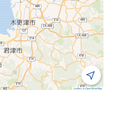
Leaflet
|
©
OpenStreetMap