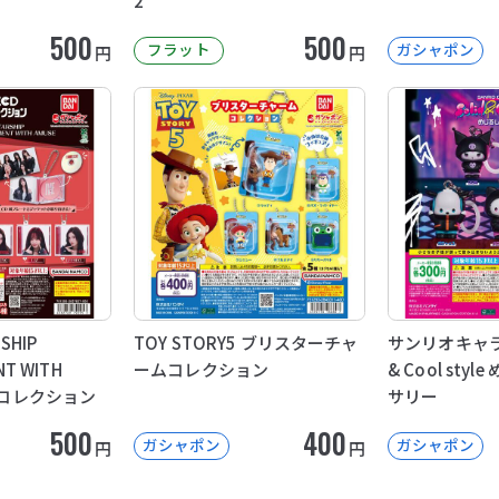
2
500
500
フラット
ガシャポン
円
円
RSHIP
TOY STORY5 ブリスターチャ
サンリオキャラク
NT WITH
ームコレクション
& Cool sty
CDコレクション
サリー
500
400
ガシャポン
ガシャポン
円
円