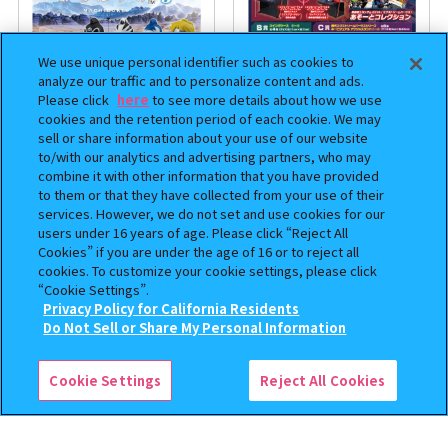
We use unique personal identifier such as cookies to
analyze our traffic and to personalize content and ads.
Please click
here
to see more details about how we use
cookies and the retention period of each cookie. We may
sell or share information about your use of our website
to/with our analytics and advertising partners, who may
まちぼうけ キン肉マン3
機動戦士ガンダム EXVS.（エク
combine it with other information that you have provided
ストリームバーサス） あそーと
to them or that they have collected from your use of their
コレクション
services. However, we do not set and use cookies for our
users under 16 years of age. Please click “Reject All
400
400
Cookies” if you are under the age of 16 or to reject all
オンライン
オンライン
円
円
cookies. To customize your cookie settings, please click
“Cookie Settings”.
予約
予約
Privacy Policy for California Residents
この商品が売っているお店
Do Not Sell or Share My Personal Information
Cookie Settings
Reject All Cookies