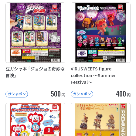
豆ガシャ本 「ジョジョの奇妙な
VIRUSWEETS figure
冒険」
collection ～Summer
Festival～
500
400
ガシャポン
ガシャポン
円
円