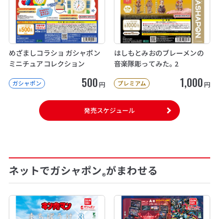
めざましコラショ ガシャポン
はしもとみおのブレーメンの
ミニチュアコレクション
音楽隊彫ってみた。2
500
1,000
ガシャポン
プレミアム
円
円
発売スケジュール
ネットでガシャポン
がまわせる
®