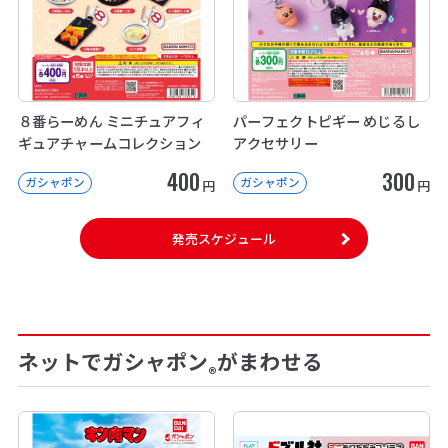
８番らーめん ミニチュアフィ
パーフェクトピギー めじるし
ギュアチャームコレクション
アクセサリー
400
300
ガシャポン
ガシャポン
円
円
発売スケジュール
ネットでガシャポン
がまわせる
®