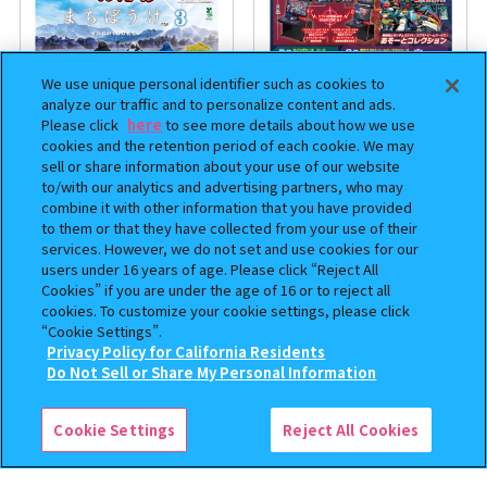
We use unique personal identifier such as cookies to
analyze our traffic and to personalize content and ads.
Please click
here
to see more details about how we use
cookies and the retention period of each cookie. We may
sell or share information about your use of our website
to/with our analytics and advertising partners, who may
まちぼうけ キン肉マン3
機動戦士ガンダム EXVS.（エク
combine it with other information that you have provided
ストリームバーサス） あそーと
to them or that they have collected from your use of their
services. However, we do not set and use cookies for our
コレクション
users under 16 years of age. Please click “Reject All
400
400
Cookies” if you are under the age of 16 or to reject all
オンライン
オンライン
円
円
cookies. To customize your cookie settings, please click
“Cookie Settings”.
予約
予約
Privacy Policy for California Residents
この商品が売っているお店
Do Not Sell or Share My Personal Information
Cookie Settings
Reject All Cookies