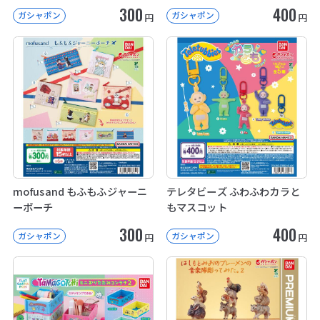
300
400
ガシャポン
ガシャポン
円
円
mofusand もふもふジャーニ
テレタビーズ ふわふわカラと
ーポーチ
もマスコット
300
400
ガシャポン
ガシャポン
円
円