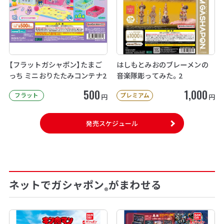
【フラットガシャポン】たまご
はしもとみおのブレーメンの
っち ミニおりたたみコンテナ2
音楽隊彫ってみた。2
500
1,000
フラット
プレミアム
円
円
発売スケジュール
ネットでガシャポン
がまわせる
®