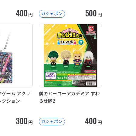
400
500
ガシャポン
円
円
ゲーム アクリ
僕のヒーローアカデミア すわ
レクション
らせ隊2
300
400
ガシャポン
円
円