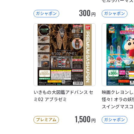
セルラバーマス
300
ガシャポン
ガシャポン
円
いきもの大図鑑アドバンス セ
映画クレヨンし
ミ02 アブラゼミ
怪々！ オラの
スイングマスコ
1,500
プレミアム
ガシャポン
円