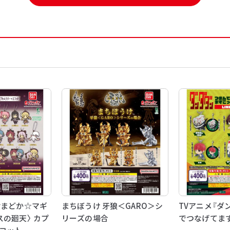
女まどか☆マギ
まちぼうけ 牙狼＜GARO＞シ
TVアニメ『ダ
スの廻天〉 カプ
リーズの場合
でつなげてま