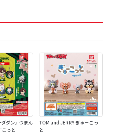
ンダダン』 つまん
TOM and JERRY ぎゅーこっ
すこっと
と