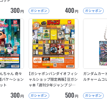
コット
300
400
ガシャポン
ガシャポン
円
円
んちゃん 奇々
【ガシャポンバンダイオフィシ
ガンダムカード
妖怪バケ～ション
ャルショップ限定再販】豆ガシ
ルチャームコ
ット
ャ本 「週刊少年ジャンプ ジャ
ンプコミックスコレクション」
300
500
ガシャポン
ガシャポン
円
円
04