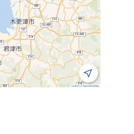
Leaflet
|
©
OpenStreetMap