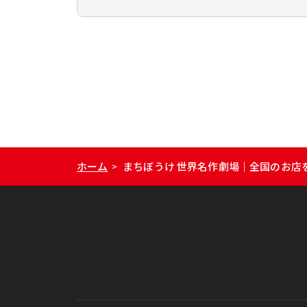
ホーム
まちぼうけ 世界名作劇場｜全国のお店
>