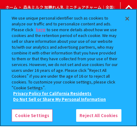
ホーム
森永ミルク 加糖れん乳 ミニチュアチャーム｜全国のお店をカ
>
We use unique personal identifier such as cookies to
ガシャポン公式アカウント
analyze our traffic and to personalize content and ads.
Please click
here
to see more details about how we use
cookies and the retention period of each cookie. We may
sell or share information about your use of our website
to/with our analytics and advertising partners, who may
combine it with other information that you have provided
to them or that they have collected from your use of their
ご利用規約
services. However, we do not set and use cookies for our
users under 16 years of age. Please click “Reject All
Cookies” if you are under the age of 16 or to reject all
プライバシーポリシー
cookies. To customize your cookie settings, please click
“Cookie Settings”.
よくあるご質問
Privacy Policy for California Residents
Do Not Sell or Share My Personal Information
検索中の商品
お問合せ
森永ミルク 加糖れん乳 ミニチュアチャーム
Cookie Settings
Reject All Cookies
ガシャポンどこ？
アンケート