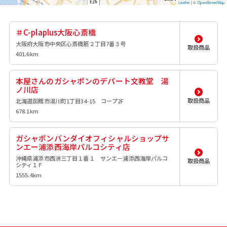
Leaflet
|
©
OpenStreetMap
＃C-plaplus大阪心斎橋
大阪府大阪市中央区心斎橋筋２丁目7番３号
取扱商品
401.6km
本屋さんのガシャポンのデパート文教堂 湯
ノ川店
取扱商品
北海道函館市湯川町1丁目34-15 コープ2F
678.1km
ガシャポンバンダイオフィシャルショップサ
ンエー浦添西海岸パルコシティ店
沖縄県浦添市西洲三丁目１番１ サンエー浦添西海岸パルコ
取扱商品
シティ１Ｆ
1555.4km