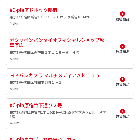
#C-plaアドホック新宿
東京都新宿区新宿3-15-11 アドホック新宿1F・M2F
取扱商品
4.2km
ガシャポンバンダイオフィシャルショップ秋
葉原店
取扱商品
東京都千代田区外神田１丁目１５－９ ４階
5.8km
ヨドバシカメラ マルチメディアＡｋｉｂａ
東京都千代田区神田花岡町１－１
取扱商品
5.9km
#C-pla原宿竹下通り２号
東京都渋谷区神宮前1丁目9番1号ACN原宿竹下通りビル 地下
1階
取扱商品
6.5km
#C-pla東急プラザ原宿ハラカド