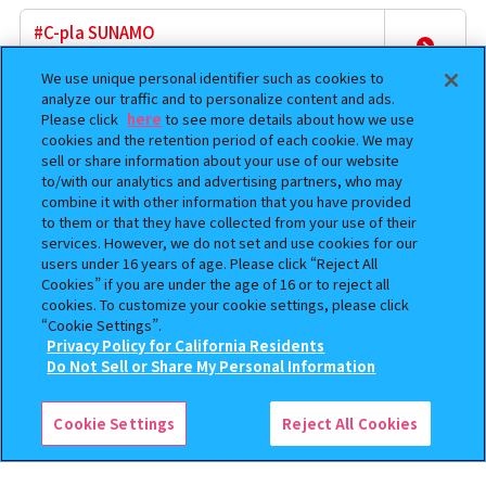
#C-pla SUNAMO
東京都江東区新砂3-4-31 SUNAMO3階322区画
取扱商品
We use unique personal identifier such as cookies to
12.5km
analyze our traffic and to personalize content and ads.
Please click
here
to see more details about how we use
GASHAPON OFFICIAL SHOP produced by
cookies and the retention period of each cookie. We may
#C-pla
sell or share information about your use of our website
取扱商品
to/with our analytics and advertising partners, who may
東京都江東区新砂3-4-31 SUNAMO3階
combine it with other information that you have provided
12.5km
to them or that they have collected from your use of their
services. However, we do not set and use cookies for our
ガシャポンバンダイオフィシャルショップ未
users under 16 years of age. Please click “Reject All
来屋書店品川シーサイド店
Cookies” if you are under the age of 16 or to reject all
取扱商品
東京都品川区東品川4-12-5 イオン品川ｼｰｻｲﾄﾞSC３Ｆ
cookies. To customize your cookie settings, please click
“Cookie Settings”.
13.3km
Privacy Policy for California Residents
Do Not Sell or Share My Personal Information
検索中の商品
ガチャガチャの森浦和コルソ店
プリキュアオールスターズ ミニチュアライト
埼玉県さいたま市浦和区高砂1-12-1 コミュニティプラザ コ
セレクション２
ルソ 3階
取扱商品
Cookie Settings
Reject All Cookies
15.5km