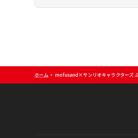
ホーム
mofusand×サンリオキャラクター
>